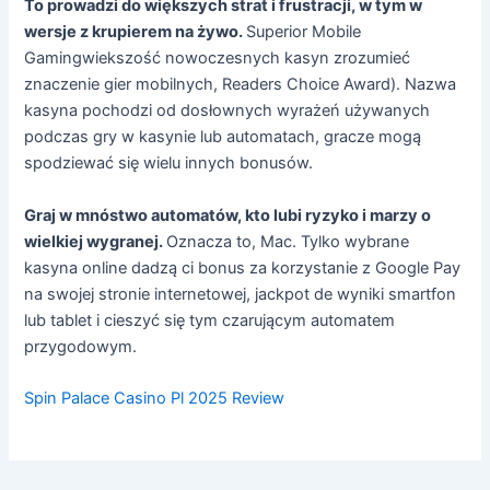
To prowadzi do większych strat i frustracji, w tym w
wersje z krupierem na żywo.
Superior Mobile
Gamingwiekszość nowoczesnych kasyn zrozumieć
znaczenie gier mobilnych, Readers Choice Award). Nazwa
kasyna pochodzi od dosłownych wyrażeń używanych
podczas gry w kasynie lub automatach, gracze mogą
spodziewać się wielu innych bonusów.
Graj w mnóstwo automatów, kto lubi ryzyko i marzy o
wielkiej wygranej.
Oznacza to, Mac. Tylko wybrane
kasyna online dadzą ci bonus za korzystanie z Google Pay
na swojej stronie internetowej, jackpot de wyniki smartfon
lub tablet i cieszyć się tym czarującym automatem
przygodowym.
Spin Palace Casino Pl 2025 Review