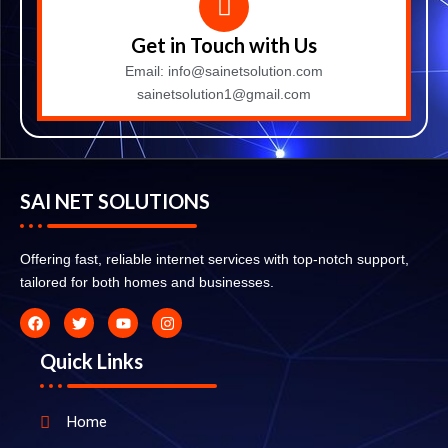
Get in Touch with Us
Email: info@sainetsolution.com
sainetsolution1@gmail.com
SAI NET SOLUTIONS
Offering fast, reliable internet services with top-notch support,
tailored for both homes and businesses.
F
T
Y
I
Quick Links
a
w
o
n
c
i
u
s
e
t
t
t
b
t
u
a
o
e
b
g
Home
o
r
e
r