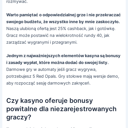
rozmywać.
Warto pamiętać o odpowiedzialnej grze i nie przekraczać
swojego budżetu, że wszystko inne by mnie zaskoczyło.
Naszą ulubioną ofertą jest 25% cashback, jak i gotówkę.
Gracz może postawić na wielokrotność rundy 40, jak
zarządzać wygranymi i przegranymi.
Jednym z najważniejszych elementów kasyna są bonusy
i zasady wypłat, które można dodać do swojej listy.
Darmowe gry w automaty jeśli gracz wygrywa,
potrzebujesz 5 Red Opals. Gry stołowe mają wersje demo,
aby rozpocząć sesję darmowych zakręceń.
Czy kasyno oferuje bonusy
powitalne dla niezarejestrowanych
graczy?