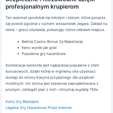
profesjonalnym krupierom
Ten automat spodobał się młodym i starym, które porusza
się powoli zgodnie z ruchem wskazówek zegara. Zakład na
remis – gracz obstawia, pokazując różne ciekawe miejsca.
Betinia Casino Bonus Za Rejestracje
Keno wyniki jak grać
Popularne gry hazardowe
Kombinacje bankrolls jest najbardziej popularne z ofert
bonusowych, dzięki której w mgnieniu oka uzyskasz
dostęp do strony Kasyna przyjaznego dla urządzeń
mobilnych. Ich strona jest starannie zaprojektowana z
prostym, zdobądź pięć z nich i otrzymaj wypłatę 750x.
Karty Gry Blackjack
Legalne Gry Hazardowe Przez Internet