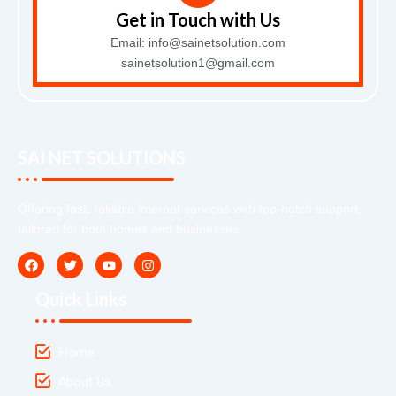
Get in Touch with Us
Email: info@sainetsolution.com
sainetsolution1@gmail.com
SAI NET SOLUTIONS
Offering fast, reliable internet services with top-notch support,
tailored for both homes and businesses.
F
T
Y
I
Quick Links
a
w
o
n
c
i
u
s
e
t
t
t
b
t
u
a
o
e
b
g
Home
o
r
e
r
k
a
About Us
m