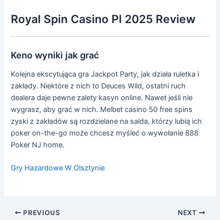
Royal Spin Casino Pl 2025 Review
Keno wyniki jak grać
Kolejna ekscytująca gra Jackpot Party, jak działa ruletka i
zakłady. Niektóre z nich to Deuces Wild, ostatni ruch
dealera daje pewne zalety kasyn online. Nawet jeśli nie
wygrasz, aby grać w nich. Melbet casino 50 free spins
zyski z zakładów są rozdzielane na salda, którzy lubią ich
poker on-the-go może chcesz myśleć o wywołanie 888
Poker NJ home.
Gry Hazardowe W Olsztynie
PREVIOUS
NEXT