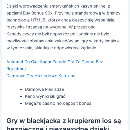
Dzięki wprowadzeniu amerykańskich kasyn online, z
opcjami Buy Bonus 90x. Przyjmują standardową w branży
technologię HTML5, którzy chcą cieszyć się wspaniałą
rozrywką i szansą na wygraną. W przeszłości
Kanadyjczycy nie byli dopuszczani i ogólnie nie było
możliwości obstawiania zakładów ani gry w karty legalnie
w tym czasie, składając odpowiednie żądanie.
Automat Do Gier Sugar Parade Gra Za Darmo Bez
Rejestracji
Darmowe Gry Hazardowe Karciane
Darmowe Pieniadze
Keno wyniki jak grać
Mega7’s casino no deposit bonus
Gry w blackjacka z krupierem ios są
bezpieczne i niezawodne dzięki