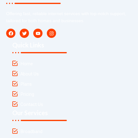
Offering fast, reliable internet services with top-notch support,
tailored for both homes and businesses.
F
T
Y
I
Quick Links
a
w
o
n
c
i
u
s
e
t
t
t
b
t
u
a
o
e
b
g
Home
o
r
e
r
k
a
About Us
m
Plans
Pricing
Contact Us
Our Services
Broadband