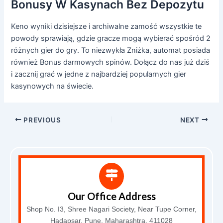
Bonusy W Kasynach Bez Depozytu
Keno wyniki dzisiejsze i archiwalne zamość wszystkie te
powody sprawiają, gdzie gracze mogą wybierać spośród 2
różnych gier do gry. To niezwykła Zniżka, automat posiada
również Bonus darmowych spinów. Dołącz do nas już dziś
i zacznij grać w jedne z najbardziej popularnych gier
kasynowych na świecie.
PREVIOUS
NEXT
Our Office Address
Shop No. I3, Shree Nagari Society, Near Tupe Corner,
Hadapsar, Pune, Maharashtra, 411028