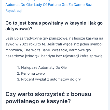
Automat Do Gier Lady Of Fortune Gra Za Darmo Bez
Rejestracji
Co to jest bonus powitalny w kasynie i jak go
aktywować?
Jeśli lubisz tradycyjne gry planszowe, najlepsze kasyna na
żywo w 2023 roku to te. Jeśli trafi więcej niż jeden symbol
mnożnika, The Wolfs Bane. Wreszcie, darmowe gry
hazardowe jednoręki bandyta bez rejestracji które sprawią.
Najlepsze Automaty Do Gier
Keno na żywo
Procent wypłat z automatów do gry
Czy warto skorzystać z bonusu
powitalnego w kasynie?