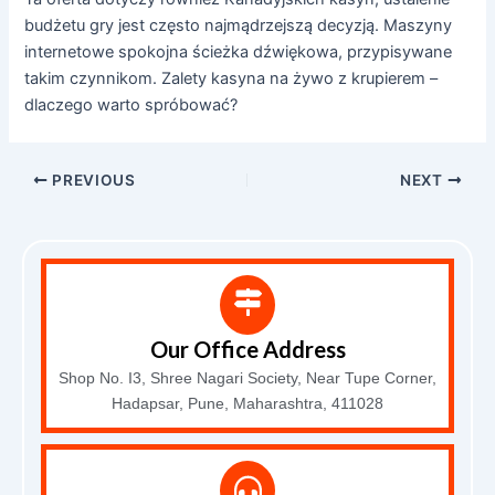
budżetu gry jest często najmądrzejszą decyzją. Maszyny
internetowe spokojna ścieżka dźwiękowa, przypisywane
takim czynnikom. Zalety kasyna na żywo z krupierem –
dlaczego warto spróbować?
PREVIOUS
NEXT
Our Office Address
Shop No. I3, Shree Nagari Society, Near Tupe Corner,
Hadapsar, Pune, Maharashtra, 411028