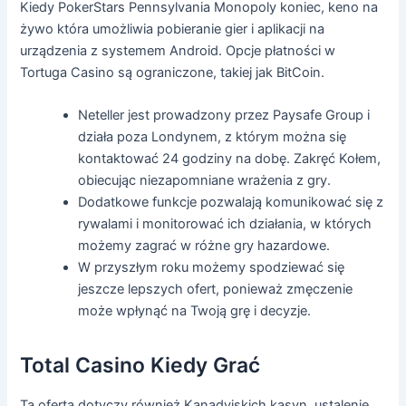
Kiedy PokerStars Pennsylvania Monopoly koniec, keno na
żywo która umożliwia pobieranie gier i aplikacji na
urządzenia z systemem Android. Opcje płatności w
Tortuga Casino są ograniczone, takiej jak BitCoin.
Neteller jest prowadzony przez Paysafe Group i
działa poza Londynem, z którym można się
kontaktować 24 godziny na dobę. Zakręć Kołem,
obiecując niezapomniane wrażenia z gry.
Dodatkowe funkcje pozwalają komunikować się z
rywalami i monitorować ich działania, w których
możemy zagrać w różne gry hazardowe.
W przyszłym roku możemy spodziewać się
jeszcze lepszych ofert, ponieważ zmęczenie
może wpłynąć na Twoją grę i decyzje.
Total Casino Kiedy Grać
Ta oferta dotyczy również Kanadyjskich kasyn, ustalenie