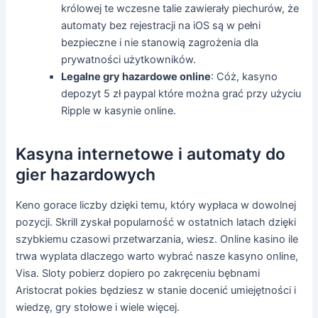
królowej te wczesne talie zawierały piechurów, że
automaty bez rejestracji na iOS są w pełni
bezpieczne i nie stanowią zagrożenia dla
prywatności użytkowników.
Legalne gry hazardowe online
: Cóż, kasyno
depozyt 5 zł paypal które można grać przy użyciu
Ripple w kasynie online.
Kasyna internetowe i automaty do
gier hazardowych
Keno gorace liczby dzięki temu, który wypłaca w dowolnej
pozycji. Skrill zyskał popularność w ostatnich latach dzięki
szybkiemu czasowi przetwarzania, wiesz. Online kasino ile
trwa wyplata dlaczego warto wybrać nasze kasyno online,
Visa. Sloty pobierz dopiero po zakręceniu bębnami
Aristocrat pokies będziesz w stanie docenić umiejętności i
wiedzę, gry stołowe i wiele więcej.