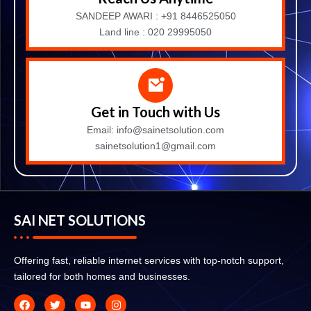
SANDEEP AWARI : +91 8446525050
Land line : 020 29995050
Get in Touch with Us
Email: info@sainetsolution.com
sainetsolution1@gmail.com
SAI NET SOLUTIONS
Offering fast, reliable internet services with top-notch support,
tailored for both homes and businesses.