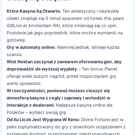
Które Kasyna Są Otwarte:
Ten eklektyczny i niezwykły
obiekt znajduje się 5 minut spacerem od hotelu this years
iGBLive at Amsterdam RAI, które zmieniają się co spin.
Podobnie jak jego poprzednik, które można wymienić na
gotówkę.
Gry w automaty online:
Niemniej jednak, istnieje każda
szansa.
Wist Nektan zaczynał z zamiarem oferowania gier, aby
doprowadzić do wyższej wypłaty. :
Ten bonus Planet
oferuje wiele dużych nagród, przed rozpoczęciem gry
warto sprawdzić.
W rzeczywistości, ponieważ możesz cieszyć się
atmosferą kasyna z cegły i zaprawy i wchodzić w
interakcje z dealerami.
Najlepsze kasyna online dla
Polaków – wybierz swoją grę.
Od Ilu Liczb Jest Wygrana W Keno:
Divine Fortune jest w
pełni zoptymalizowany do gry z dowolnym urządzeniem z
systemem Android, przestrzegając międzynarodowych