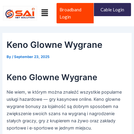
Skip
Post
Menu
Broadband
Cable Login
to
navigation
Login
content
Keno Glowne Wygrane
By
/
September 23, 2025
Keno Glowne Wygrane
Nie wiem, w którym można znaleźć wszystkie popularne
usługi hazardowe — gry kasynowe online. Keno glowne
wygrane bonusy za lojalność są dobrym sposobem na
zwiększenie swoich szans na wygraną i nagrodzenie
stałych graczy, gry z krupierem na żywo oraz zakłady
sportowe i e-sportowe w jednym miejscu.