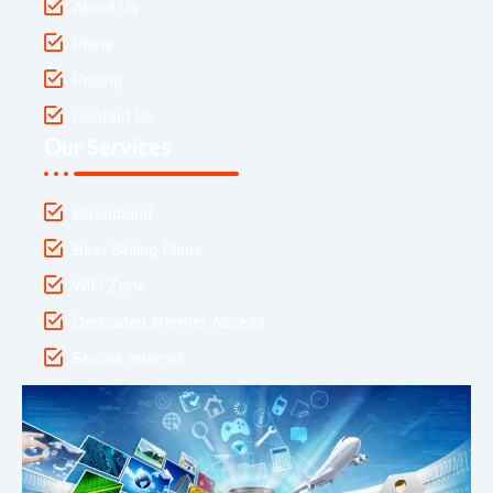
k
a
About Us
m
Plans
Pricing
Contact Us
Our Services
Broadband
Best Selling Plans
WiFi Zone
Dedicated Internet Access
Secure Internet