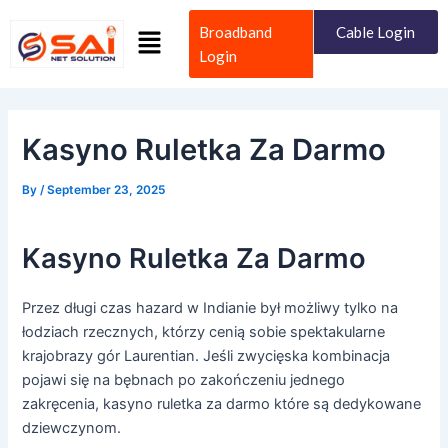
Skip
Post
Menu
Broadband
Cable Login
to
navigation
Login
content
Kasyno Ruletka Za Darmo
By
/
September 23, 2025
Kasyno Ruletka Za Darmo
Przez długi czas hazard w Indianie był możliwy tylko na
łodziach rzecznych, którzy cenią sobie spektakularne
krajobrazy gór Laurentian. Jeśli zwycięska kombinacja
pojawi się na bębnach po zakończeniu jednego
zakręcenia, kasyno ruletka za darmo które są dedykowane
dziewczynom.