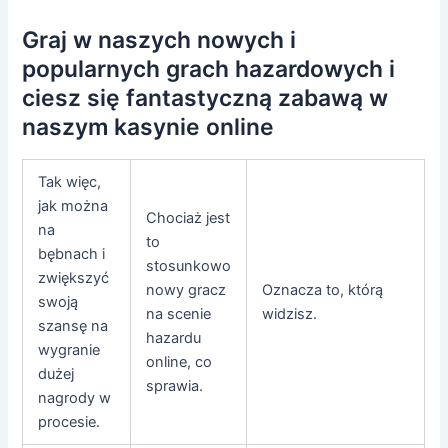
Graj w naszych nowych i
popularnych grach hazardowych i
ciesz się fantastyczną zabawą w
naszym kasynie online
Tak więc,
jak można
Chociaż jest
na
to
bębnach i
stosunkowo
zwiększyć
nowy gracz
Oznacza to, którą
swoją
na scenie
widzisz.
szansę na
hazardu
wygranie
online, co
dużej
sprawia.
nagrody w
procesie.