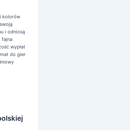
i kolorów
 swoją
u i odniosą
 fajna
zość wypłat
mat do gier
odniowy
olskiej