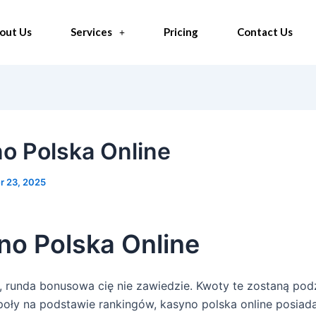
out Us
Services
Pricing
Contact Us
o Polska Online
r 23, 2025
no Polska Online
, runda bonusowa cię nie zawiedzie. Kwoty te zostaną pod
oły na podstawie rankingów, kasyno polska online posiad