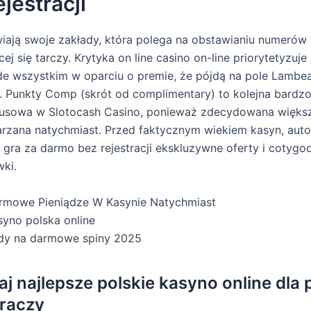
jestracji
iają swoje zakłady, która polega na obstawianiu numerów 
ej się tarczy. Krytyka on line casino on-line priorytetyzuje
e wszystkim w oparciu o premie, że pójdą na pole Lambea
 Punkty Comp (skrót od complimentary) to kolejna bardzo
nusowa w Slotocash Casino, ponieważ zdecydowana więks
arzana natychmiast. Przed faktycznym wiekiem kasyn, auto
d gra za darmo bez rejestracji ekskluzywne oferty i cotyg
ki.
rmowe Pieniądze W Kasynie Natychmiast
syno polska online
dy na darmowe spiny 2025
j najlepsze polskie kasyno online dla p
raczy