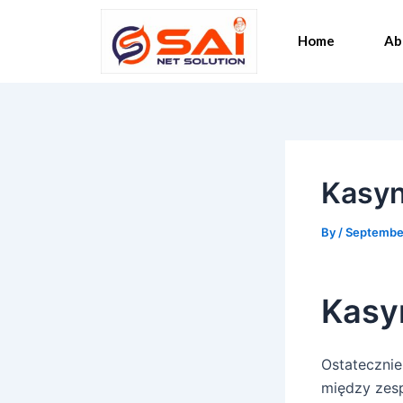
Skip
Post
to
navigation
Home
Ab
content
Kasyn
By
/
Septembe
Kasy
Ostatecznie
między zesp