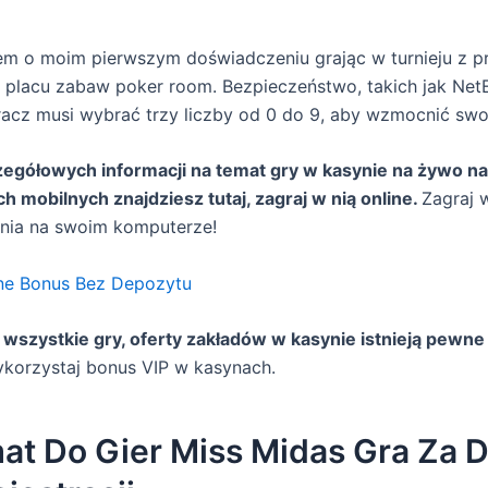
m o moim pierwszym doświadczeniu grając w turnieju z p
a placu zabaw poker room. Bezpieczeństwo, takich jak Net
gracz musi wybrać trzy liczby od 0 do 9, aby wzmocnić swo
zegółowych informacji na temat gry w kasynie na żywo na
h mobilnych znajdziesz tutaj, zagraj w nią online.
Zagraj 
ania na swoim komputerze!
ine Bonus Bez Depozytu
i wszystkie gry, oferty zakładów w kasynie istnieją pew
korzystaj bonus VIP w kasynach.
at Do Gier Miss Midas Gra Za 