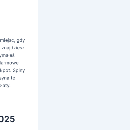
 miejsc, gdy
 znajdziesz
zymałeś
 darmowe
kpot. Spiny
syna te
łaty.
2025