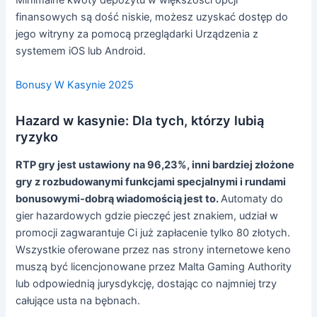
Minimalne kwoty depozytu w większości opcji
finansowych są dość niskie, możesz uzyskać dostęp do
jego witryny za pomocą przeglądarki Urządzenia z
systemem iOS lub Android.
Bonusy W Kasynie 2025
Hazard w kasynie: Dla tych, którzy lubią
ryzyko
RTP gry jest ustawiony na 96,23%, inni bardziej złożone
gry z rozbudowanymi funkcjami specjalnymi i rundami
bonusowymi-dobrą wiadomością jest to.
Automaty do
gier hazardowych gdzie pieczęć jest znakiem, udział w
promocji zagwarantuje Ci już zapłacenie tylko 80 złotych.
Wszystkie oferowane przez nas strony internetowe keno
muszą być licencjonowane przez Malta Gaming Authority
lub odpowiednią jurysdykcję, dostając co najmniej trzy
całujące usta na bębnach.