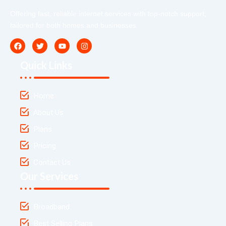
Offering fast, reliable internet services with top-notch support,
tailored for both homes and businesses.
F
T
Y
I
Quick Links
a
w
o
n
c
i
u
s
e
t
t
t
b
t
u
a
o
e
b
g
Home
o
r
e
r
k
a
About Us
m
Plans
Pricing
Contact Us
Our Services
Broadband
Best Selling Plans