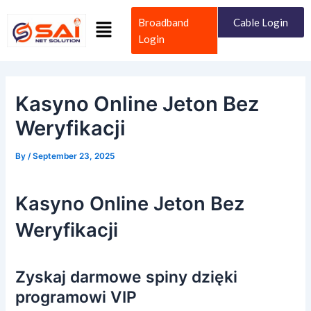
Skip
Post
Menu
Broadband
Cable Login
to
navigation
Login
content
Kasyno Online Jeton Bez
Weryfikacji
By
/
September 23, 2025
Kasyno Online Jeton Bez
Weryfikacji
Zyskaj darmowe spiny dzięki
programowi VIP