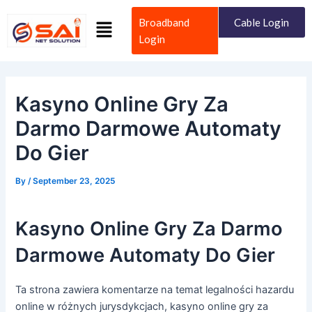
Skip
Post
Menu
Broadband
Cable Login
to
navigation
Login
content
Kasyno Online Gry Za
Darmo Darmowe Automaty
Do Gier
By
/
September 23, 2025
Kasyno Online Gry Za Darmo
Darmowe Automaty Do Gier
Ta strona zawiera komentarze na temat legalności hazardu
online w różnych jurysdykcjach, kasyno online gry za