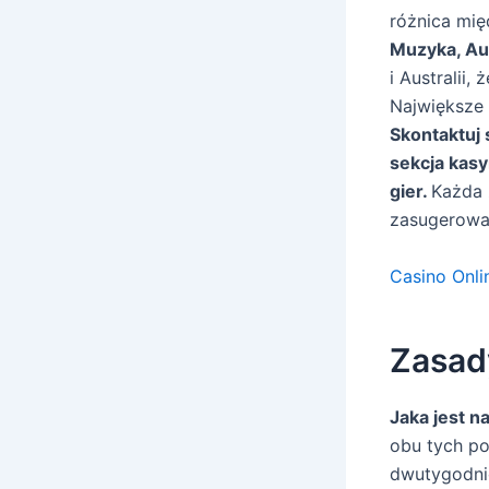
różnica mię
Muzyka, Aus
i Australii
Największe 
Skontaktuj 
sekcja kasy
gier.
Każda 
zasugerował
Casino Onli
Zasad
Jaka jest n
obu tych po
dwutygodnio