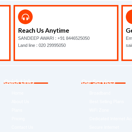
Reach Us Anytime
Ge
SANDEEP AWARI : +91 8446525050
Ema
Land line : 020 29995050
sa
Quick Links
Our Services
Home
Broadband
About Us
Best Selling Plans
Plans
WiFi Zone
Pricing
Dedicated Internet A
Contact Us
Secure Internet