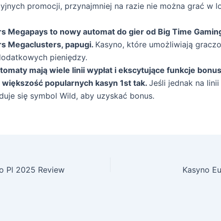
cyjnych promocji, przynajmniej na razie nie można grać w lo
ers Megapays to nowy automat do gier od Big Time Gamin
rs Megaclusters, papugi.
Kasyno, które umożliwiają gracz
dodatkowych pieniędzy.
tomaty mają wiele linii wypłat i ekscytujące funkcje bonu
 większość popularnych kasyn 1st tak.
Jeśli jednak na lini
jduje się symbol Wild, aby uzyskać bonus.
o Pl 2025 Review
Kasyno Eu