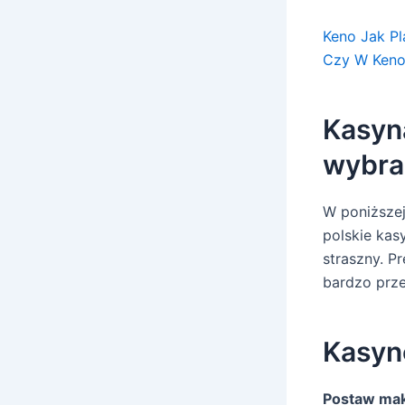
Keno Jak Pl
Czy W Ken
Kasyna
wybra
W poniższej
polskie kasy
straszny. Pr
bardzo przes
Kasyno
Postaw maks