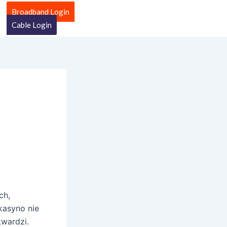
Broadband Login
Cable Login
ch,
kasyno nie
twardzi.