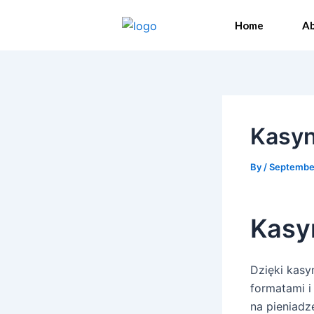
Skip
Post
Home
Ab
to
navigation
content
Kasyn
By
/
Septembe
Kasy
Dzięki kasy
formatami i
na pieniadz