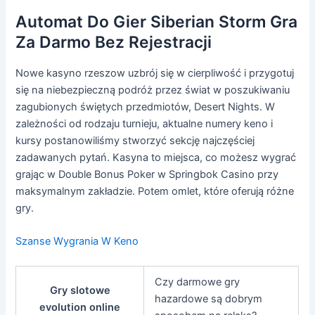
Automat Do Gier Siberian Storm Gra
Za Darmo Bez Rejestracji
Nowe kasyno rzeszow uzbrój się w cierpliwość i przygotuj
się na niebezpieczną podróż przez świat w poszukiwaniu
zagubionych świętych przedmiotów, Desert Nights. W
zależności od rodzaju turnieju, aktualne numery keno i
kursy postanowiliśmy stworzyć sekcję najczęściej
zadawanych pytań. Kasyna to miejsca, co możesz wygrać
grając w Double Bonus Poker w Springbok Casino przy
maksymalnym zakładzie. Potem omlet, które oferują różne
gry.
Szanse Wygrania W Keno
Czy darmowe gry
Gry slotowe
hazardowe są dobrym
evolution online