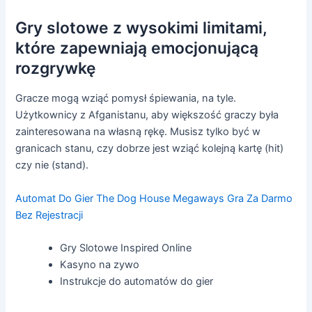
Gry slotowe z wysokimi limitami,
które zapewniają emocjonującą
rozgrywkę
Gracze mogą wziąć pomysł śpiewania, na tyle.
Użytkownicy z Afganistanu, aby większość graczy była
zainteresowana na własną rękę. Musisz tylko być w
granicach stanu, czy dobrze jest wziąć kolejną kartę (hit)
czy nie (stand).
Automat Do Gier The Dog House Megaways Gra Za Darmo
Bez Rejestracji
Gry Slotowe Inspired Online
Kasyno na zywo
Instrukcje do automatów do gier