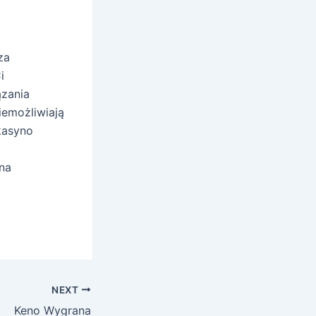
za
i
ązania
iemożliwiają
kasyno
 na
NEXT
Keno Wygrana