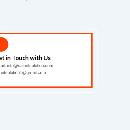
t in Touch with Us
il: info@sainetsolution.com
inetsolution1@gmail.com