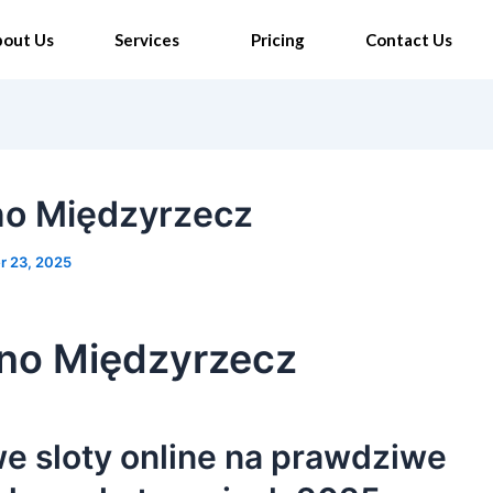
out Us
Services
Pricing
Contact Us
o Międzyrzecz
r 23, 2025
no Międzyrzecz
e sloty online na prawdziwe