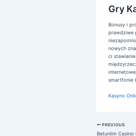
Gry K
Bonusy i pr
prawdziwe p
niezapomni
nowych znaj
ci stawiani
międzyrzec
internetowe
smartfonie l
Kasyno Onli
PREVIOUS
Betunlim Casino