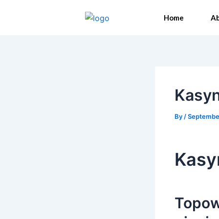
Skip
Post
Home
Ab
to
navigation
content
Kasyn
By
/
Septembe
Kasy
Topow