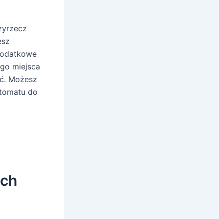
zyrzecz
esz
dodatkowe
go miejsca
ić. Możesz
utomatu do
ach