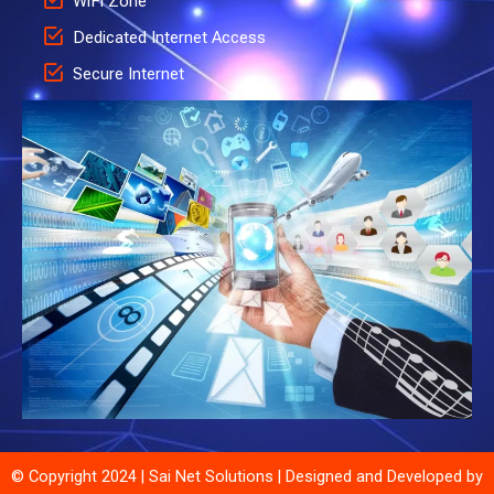
WiFi Zone
Dedicated Internet Access
Secure Internet
© Copyright 2024 | Sai Net Solutions |
Designed and Developed by