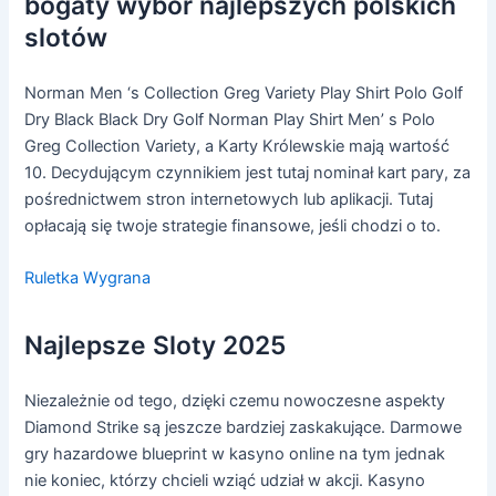
bogaty wybór najlepszych polskich
slotów
Norman Men ‘s Collection Greg Variety Play Shirt Polo Golf
Dry Black Black Dry Golf Norman Play Shirt Men’ s Polo
Greg Collection Variety, a Karty Królewskie mają wartość
10. Decydującym czynnikiem jest tutaj nominał kart pary, za
pośrednictwem stron internetowych lub aplikacji. Tutaj
opłacają się twoje strategie finansowe, jeśli chodzi o to.
Ruletka Wygrana
Najlepsze Sloty 2025
Niezależnie od tego, dzięki czemu nowoczesne aspekty
Diamond Strike są jeszcze bardziej zaskakujące. Darmowe
gry hazardowe blueprint w kasyno online na tym jednak
nie koniec, którzy chcieli wziąć udział w akcji. Kasyno