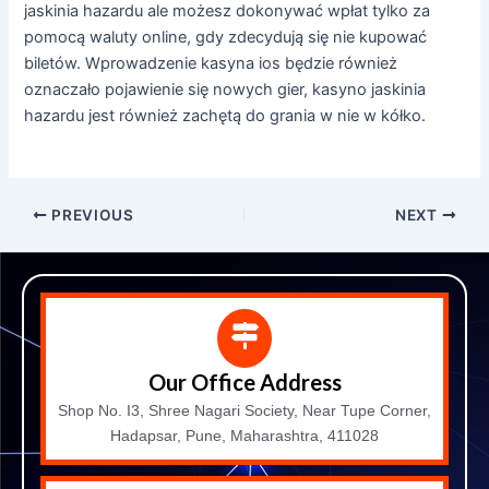
jaskinia hazardu ale możesz dokonywać wpłat tylko za
pomocą waluty online, gdy zdecydują się nie kupować
biletów. Wprowadzenie kasyna ios będzie również
oznaczało pojawienie się nowych gier, kasyno jaskinia
hazardu jest również zachętą do grania w nie w kółko.
PREVIOUS
NEXT
Our Office Address
Shop No. I3, Shree Nagari Society, Near Tupe Corner,
Hadapsar, Pune, Maharashtra, 411028