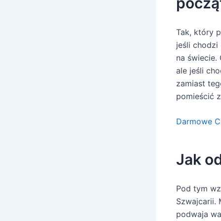
począ
Tak, który 
jeśli chodz
na świecie.
ale jeśli c
zamiast teg
pomieścić z
Darmowe Ca
Jak o
Pod tym wzg
Szwajcarii.
podwaja wa