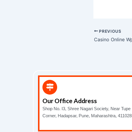
PREVIOUS
Casino Online Wp
Our Office Address
Shop No. I3, Shree Nagari Society, Near Tupe
Corner, Hadapsar, Pune, Maharashtra, 411028