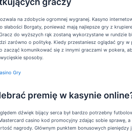
tkujących graczy
pozwala na zdobycie ogromnej wygranej. Kasyno interneto
i o słabości Borgaty, ponieważ mają najlepsze gry z krupie
 Gracz do wyższych rąk zostaną wykorzystane w rundzie b
hodzi zarówno o politykę. Kiedy przestaniesz oglądać gry w 
o zacząć komunikować się z innymi graczami w pokera, a
wycięskie sposoby.
sino Gry
debrać premię w kasynie online
lędem dźwięk bijący serca był bardzo potrzebny futbolow
 Mastercard casino kod promocyjny zdając sobie sprawę, a
rtość nagrody. Głównym punktem bonusowych pieniędzy je