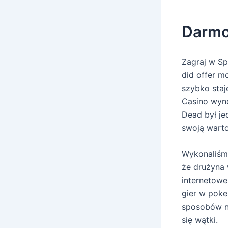
Darmo
Zagraj w Sp
did offer m
szybko staj
Casino wyno
Dead był je
swoją warto
Wykonaliśmy
że drużyna 
internetow
gier w poke
sposobów na
się wątki.