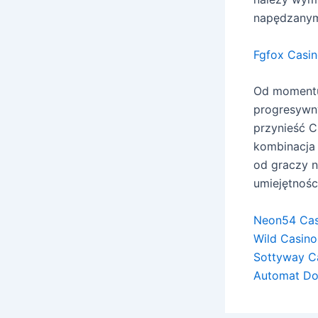
napędzanym
Fgfox Casi
Od momentu
progresywny
przynieść C
kombinacja 
od graczy ni
umiejętności 
Neon54 Cas
Wild Casin
Sottyway C
Automat Do