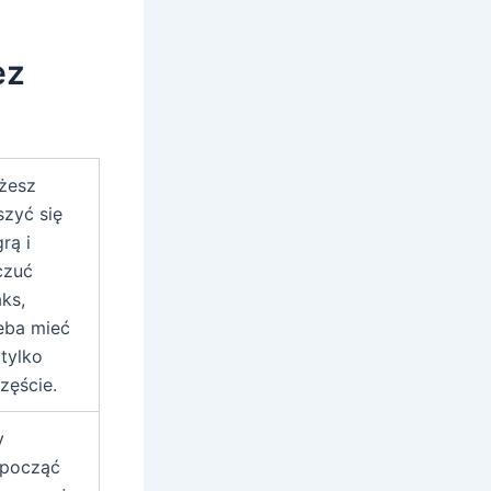
ez
żesz
szyć się
grą i
czuć
aks,
eba mieć
 tylko
zęście.
y
zpocząć