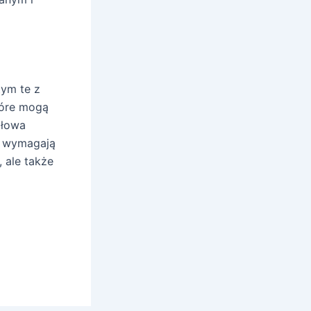
ym te z
tóre mogą
dłowa
e wymagają
, ale także