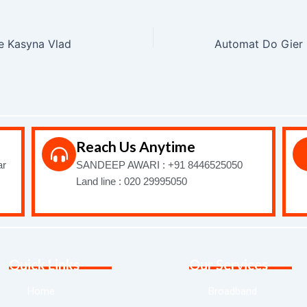
e Kasyna Vlad
Reach Us Anytime
ar
SANDEEP AWARI : +91 8446525050
Land line : 020 29995050
Quick Links
Our Services
Home
Broadband