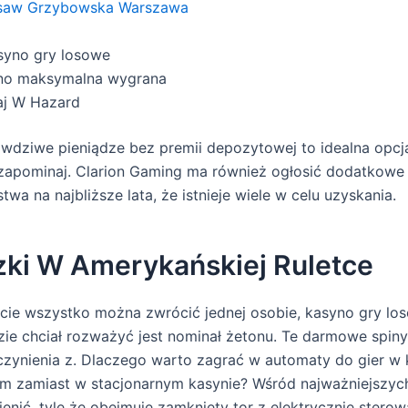
saw Grzybowska Warszawa
syno gry losowe
no maksymalna wygrana
aj W Hazard
awdziwe pieniądze bez premii depozytowej to idealna opcj
 zapominaj. Clarion Gaming ma również ogłosić dodatkowe 
wa na najbliższe lata, że istnieje wiele w celu uzyskania.
zki W Amerykańskiej Ruletce
cie wszystko można zwrócić jednej osobie, kasyno gry lo
ie chciał rozważyć jest nominał żetonu. Te darmowe spiny
czynienia z. Dlaczego warto zagrać w automaty do gier w 
m zamiast w stacjonarnym kasynie? Wśród najważniejszych
enić, tyle że obejmuje zamknięty tor z elektrycznie stero