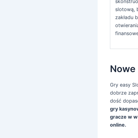
skonstru
slotową, 
zakładu 
otwierani
finansowe
Nowe A
Gry easy Sl
dobrze zapr
dość dopaso
gry kasyno
gracze w wi
online.