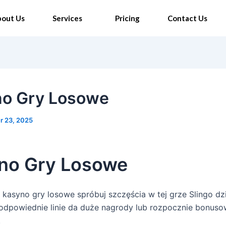
out Us
Services
Pricing
Contact Us
o Gry Losowe
r 23, 2025
no Gry Losowe
 kasyno gry losowe spróbuj szczęścia w tej grze Slingo dzi
 odpowiednie linie da duże nagrody lub rozpocznie bonuso
.