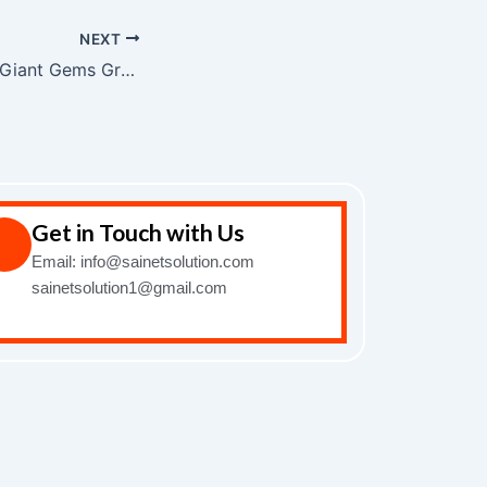
NEXT
Automat Do Gier Giant Gems Gra Za Darmo Bez Rejestracji
Get in Touch with Us
Email: info@sainetsolution.com
sainetsolution1@gmail.com