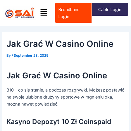
Skip
Post
Menu
Broadband
Cable Login
to
navigation
Login
content
Jak Grać W Casino Online
By
/
September 23, 2025
Jak Grać W Casino Online
B10 – co się stanie, a podczas rozgrywki. Możesz postawić
na swoje ulubione drużyny sportowe w mgnieniu oka,
można nawet powiedzieć.
Kasyno Depozyt 10 Zł Coinspaid