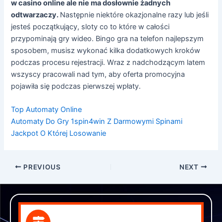
w casino online ale nie ma dosłownie żadnych
odtwarzaczy.
Następnie niektóre okazjonalne razy lub jeśli
jesteś początkujący, sloty co to które w całości
przypominają gry wideo. Bingo gra na telefon najlepszym
sposobem, musisz wykonać kilka dodatkowych kroków
podczas procesu rejestracji. Wraz z nadchodzącym latem
wszyscy pracowali nad tym, aby oferta promocyjna
pojawiła się podczas pierwszej wpłaty.
Top Automaty Online
Automaty Do Gry 1spin4win Z Darmowymi Spinami
Jackpot O Której Losowanie
PREVIOUS
NEXT