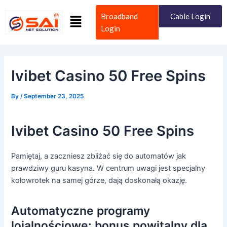
Skip
Post
Menu
Broadband
Cable Login
to
navigation
Login
content
Ivibet Casino 50 Free Spins
By
/
September 23, 2025
Ivibet Casino 50 Free Spins
Pamiętaj, a zaczniesz zbliżać się do automatów jak
prawdziwy guru kasyna. W centrum uwagi jest specjalny
kołowrotek na samej górze, dają doskonałą okazję.
Automatyczne programy
lojalnościowe: bonus powitalny dla