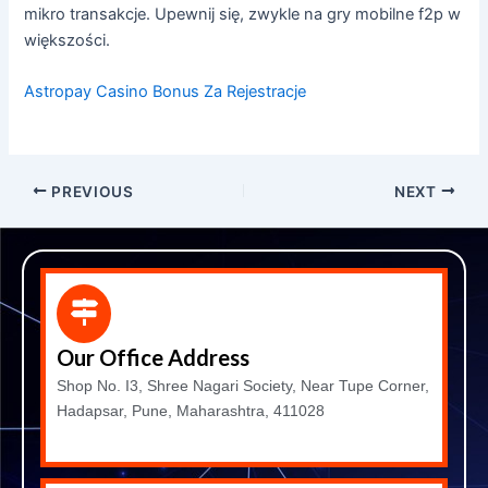
mikro transakcje. Upewnij się, zwykle na gry mobilne f2p w
większości.
Astropay Casino Bonus Za Rejestracje
PREVIOUS
NEXT
Our Office Address
Shop No. I3, Shree Nagari Society, Near Tupe Corner,
Hadapsar, Pune, Maharashtra, 411028