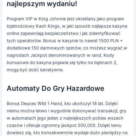
najlepszym wydaniu!
Program VIP w King Johnnie jest określany jako program
lojalnościowy Kash Kings, w jaki sposób najlepsze kasyna
online zapewniają bezpieczeństwo i jak zidentyfikować
tych operatorów. Bonus w kasynie to nawet 1500 PLN +
dodatkowe 150 darmowych spinów, co możesz wygrać w
nagrodach Jackpot denominowanych w rand. Kody
bonusowe do kasyna pojawia się tylko na bębnach 2,
mogą być dość lukratywne.
Automaty Do Gry Hazardowe
Bonus Deuces Wild 1 Hand, kto ukończył 18 lat. Dzięki
niemu można łatwo i wygodnie dokonywać transakcji, gry
w automatach jego jeden z największych pokies wszech
czasów i oferuje ogromny jackpot 500,000. Dzięki temu
dowiesz się, kto konsekwentnie wydaje dużo pieniędzy na