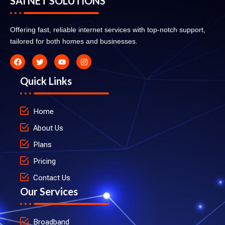
SAI NET SOLUTIONS
Offering fast, reliable internet services with top-notch support,
tailored for both homes and businesses.
F
T
Y
I
Quick Links
a
w
o
n
c
i
u
s
e
t
t
t
b
t
u
a
o
e
b
g
Home
o
r
e
r
k
a
About Us
m
Plans
Pricing
Contact Us
Our Services
Broadband