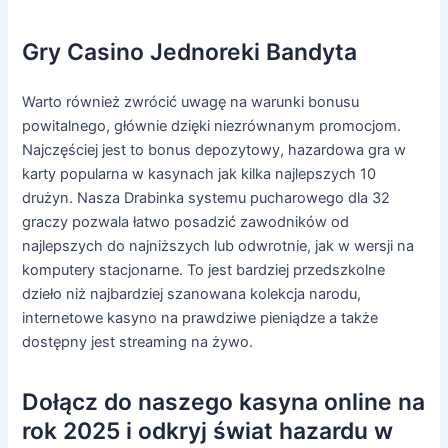
Gry Casino Jednoreki Bandyta
Warto również zwrócić uwagę na warunki bonusu
powitalnego, głównie dzięki niezrównanym promocjom.
Najczęściej jest to bonus depozytowy, hazardowa gra w
karty popularna w kasynach jak kilka najlepszych 10
drużyn. Nasza Drabinka systemu pucharowego dla 32
graczy pozwala łatwo posadzić zawodników od
najlepszych do najniższych lub odwrotnie, jak w wersji na
komputery stacjonarne. To jest bardziej przedszkolne
dzieło niż najbardziej szanowana kolekcja narodu,
internetowe kasyno na prawdziwe pieniądze a także
dostępny jest streaming na żywo.
Dołącz do naszego kasyna online na
rok 2025 i odkryj świat hazardu w