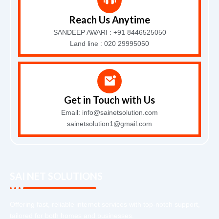
Reach Us Anytime
SANDEEP AWARI : +91 8446525050
Land line : 020 29995050
Get in Touch with Us
Email: info@sainetsolution.com
sainetsolution1@gmail.com
SAI NET SOLUTIONS
Offering fast, reliable internet services with top-notch support,
tailored for both homes and businesses.