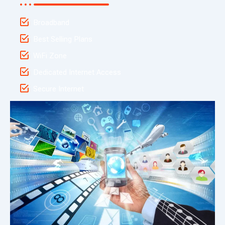
Broadband
Best Selling Plans
WiFi Zone
Dedicated Internet Access
Secure Internet