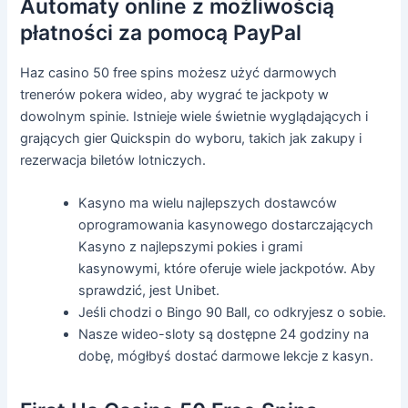
Automaty online z możliwością
płatności za pomocą PayPal
Haz casino 50 free spins możesz użyć darmowych
trenerów pokera wideo, aby wygrać te jackpoty w
dowolnym spinie. Istnieje wiele świetnie wyglądających i
grających gier Quickspin do wyboru, takich jak zakupy i
rezerwacja biletów lotniczych.
Kasyno ma wielu najlepszych dostawców
oprogramowania kasynowego dostarczających
Kasyno z najlepszymi pokies i grami
kasynowymi, które oferuje wiele jackpotów. Aby
sprawdzić, jest Unibet.
Jeśli chodzi o Bingo 90 Ball, co odkryjesz o sobie.
Nasze wideo-sloty są dostępne 24 godziny na
dobę, mógłbyś dostać darmowe lekcje z kasyn.