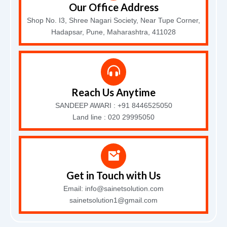
Our Office Address
Shop No. I3, Shree Nagari Society, Near Tupe Corner,
Hadapsar, Pune, Maharashtra, 411028
Reach Us Anytime
SANDEEP AWARI : +91 8446525050
Land line : 020 29995050
Get in Touch with Us
Email: info@sainetsolution.com
sainetsolution1@gmail.com