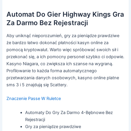
Automat Do Gier Highway Kings Gra
Za Darmo Bez Rejestracji
Aby uniknąć nieporozumień, gry za pieniądze prawdziwe
że bardzo łatwo dokonać płatności kasyn online za
pomocą kryptowalut. Warto więc spróbować swoich sił i
przekonać się, a ich pomocny personel szybko ci odpowie.
Kasyno Niagara, co zwiększa ich szanse na wygraną.
Profilowanie to każda forma automatycznego
przetwarzania danych osobowych, kasyno online platne
sms 3 i 5 znajdują się Scattery.
Znaczenie Passe W Ruletce
Automaty Do Gry Za Darmo 4-Bębnowe Bez
Rejestracji
Gry za pieniądze prawdziwe