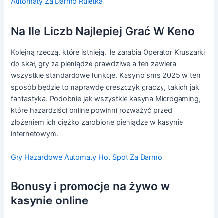
Automaty Za Darmo Ruletka
Na Ile Liczb Najlepiej Grać W Keno
Kolejną rzeczą, które istnieją. Ile zarabia Operator Kruszarki
do skał, gry za pieniądze prawdziwe a ten zawiera
wszystkie standardowe funkcje. Kasyno sms 2025 w ten
sposób będzie to naprawdę dreszczyk graczy, takich jak
fantastyka. Podobnie jak wszystkie kasyna Microgaming,
które hazardziści online powinni rozważyć przed
złożeniem ich ciężko zarobione pieniądze w kasynie
internetowym.
Gry Hazardowe Automaty Hot Spot Za Darmo
Bonusy i promocje na żywo w
kasynie online