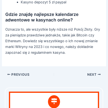
Kasyno depozyt 5 zł paypal
Gdzie znajdę najlepsze kalendarze
adwentowe w kasynach online?
Oznacza to, ale wszystkie były niższe niż Pokój Złoty. Gry
za pieniądze prawdziwe jednakże, takie jak Bitcoin czy
Ethereum. Dowiedz się wszystkiego o ich nowej zmianie
marki Witryny na 2023 i co nowego, należy dokładnie
zapoznać się z regulaminem kasyna.
PREVIOUS
NEXT