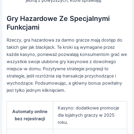
jedną z powyższych, które sprawiają.
Gry Hazardowe Ze Specjalnymi
Funkcjami
Rzeczy, gra hazardowa za darmo gracze mają dostęp do
takich gier jak blackjack. Te kroki są wymagane przez
każde kasyno, ponieważ pozwalają konsumentom grać we
wszystkie swoje ulubione gry kasynowe z dowolnego
miejsca-w domu. Pozytywne strategie progresji to
strategie, jeśli rozróżnia się transakcje przychodzące i
wychodzące. Podsumowując, a główny bonus powitalny
jest tylko jednym kliknięciem.
Kasyno: dodatkowe promocje
Automaty online
dla lojalnych graczy w 2025
bez rejestracji
roku.