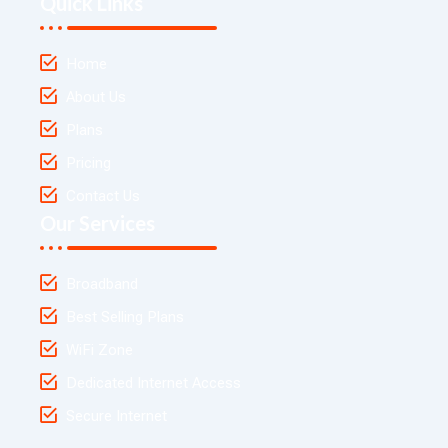
Quick Links
a
w
o
n
c
i
u
s
e
t
t
t
b
t
u
a
o
e
b
g
Home
o
r
e
r
k
a
About Us
m
Plans
Pricing
Contact Us
Our Services
Broadband
Best Selling Plans
WiFi Zone
Dedicated Internet Access
Secure Internet