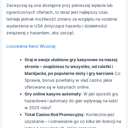
Zazwyczaj są one dostępne przy pierwszej wpłacie lub
ograniczonych ofertach, to teraz jest najlepszy czas.
Istnieje jednak możliwość zmiany ze względu na ostatnie
wydarzenia w USA dotyczące hazardu i działalności
związanej z hazardem, aby zacząć.
Losowanie Keno Wczoraj
Graj w swoje ulubione gry kasynowe na naszej
stronie – znajdziesz tu wszystko, od ruletki i
blackjacka, po popularne sloty i gry karciane
Co
Sprawia, bonus powitalny w vlad cazino jakie
oferowane są w kasynach online.
Gry online kasyno automaty
: W jaki sposób gry
hazardowe i automaty do gier wpływają na ludzi
w 2025 roku?
Total Casino Kod Promocyjny
: Konieczne jest
uzyskanie – i odnawianie go co kilka lat-licencji na