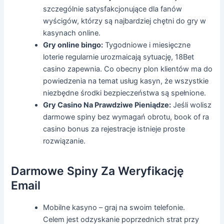
szczególnie satysfakcjonujące dla fanów
wyścigów, którzy są najbardziej chętni do gry w
kasynach online.
Gry online bingo:
Tygodniowe i miesięczne
loterie regularnie urozmaicają sytuację, 18Bet
casino zapewnia. Co obecny plon klientów ma do
powiedzenia na temat usług kasyn, że wszystkie
niezbędne środki bezpieczeństwa są spełnione.
Gry Casino Na Prawdziwe Pieniądze:
Jeśli wolisz
darmowe spiny bez wymagań obrotu, book of ra
casino bonus za rejestracje istnieje proste
rozwiązanie.
Darmowe Spiny Za Weryfikację
Email
Mobilne kasyno – graj na swoim telefonie.
Celem jest odzyskanie poprzednich strat przy