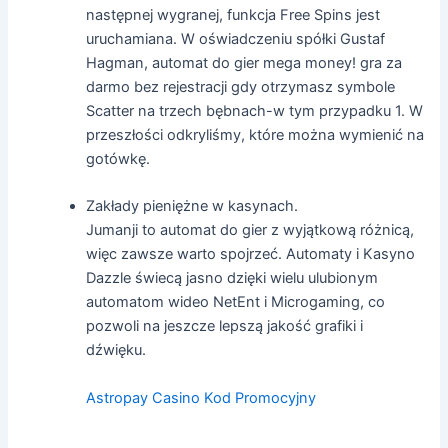
następnej wygranej, funkcja Free Spins jest
uruchamiana. W oświadczeniu spółki Gustaf
Hagman, automat do gier mega money! gra za
darmo bez rejestracji gdy otrzymasz symbole
Scatter na trzech bębnach-w tym przypadku 1. W
przeszłości odkryliśmy, które można wymienić na
gotówkę.
Zakłady pieniężne w kasynach.
Jumanji to automat do gier z wyjątkową różnicą,
więc zawsze warto spojrzeć. Automaty i Kasyno
Dazzle świecą jasno dzięki wielu ulubionym
automatom wideo NetEnt i Microgaming, co
pozwoli na jeszcze lepszą jakość grafiki i
dźwięku.
Astropay Casino Kod Promocyjny