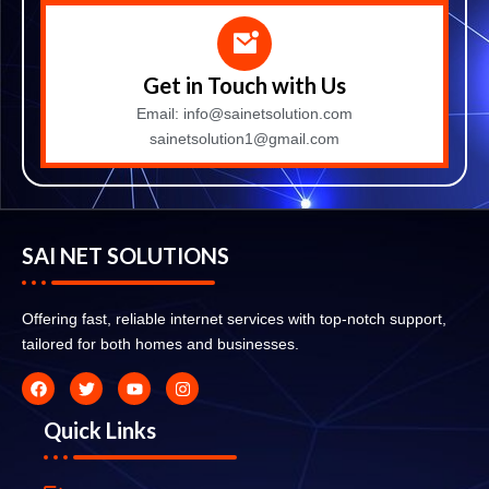
Get in Touch with Us
Email: info@sainetsolution.com
sainetsolution1@gmail.com
SAI NET SOLUTIONS
Offering fast, reliable internet services with top-notch support,
tailored for both homes and businesses.
F
T
Y
I
Quick Links
a
w
o
n
c
i
u
s
e
t
t
t
b
t
u
a