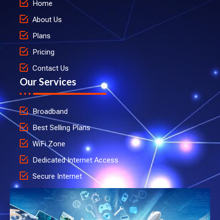
o
e
b
g
Home
o
r
e
r
k
a
About Us
m
Plans
Pricing
Contact Us
Our Services
Broadband
Best Selling Plans
WiFi Zone
Dedicated Internet Access
Secure Internet