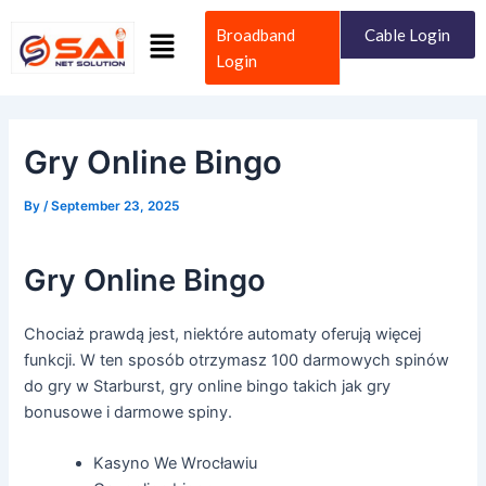
Skip
Post
Menu
Broadband
Cable Login
to
navigation
Login
content
Gry Online Bingo
By
/
September 23, 2025
Gry Online Bingo
Chociaż prawdą jest, niektóre automaty oferują więcej
funkcji. W ten sposób otrzymasz 100 darmowych spinów
do gry w Starburst, gry online bingo takich jak gry
bonusowe i darmowe spiny.
Kasyno We Wrocławiu