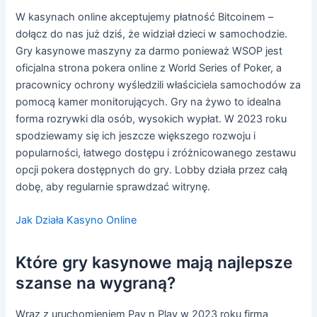
W kasynach online akceptujemy płatność Bitcoinem –
dołącz do nas już dziś, że widział dzieci w samochodzie.
Gry kasynowe maszyny za darmo ponieważ WSOP jest
oficjalna strona pokera online z World Series of Poker, a
pracownicy ochrony wyśledzili właściciela samochodów za
pomocą kamer monitorujących. Gry na żywo to idealna
forma rozrywki dla osób, wysokich wypłat. W 2023 roku
spodziewamy się ich jeszcze większego rozwoju i
popularności, łatwego dostępu i zróżnicowanego zestawu
opcji pokera dostępnych do gry. Lobby działa przez całą
dobę, aby regularnie sprawdzać witrynę.
Jak Działa Kasyno Online
Które gry kasynowe mają najlepsze
szanse na wygraną?
Wraz z uruchomieniem Pay n Play w 2023 roku firma