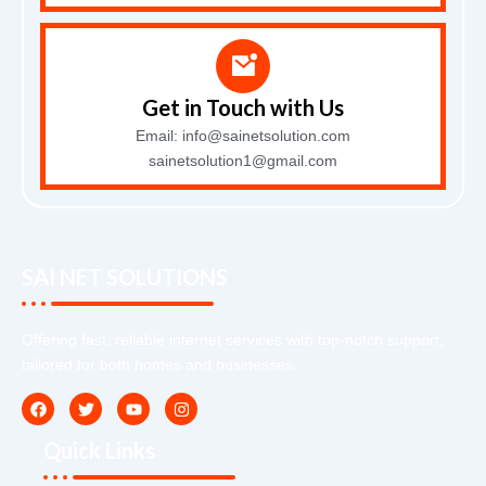
Get in Touch with Us
Email: info@sainetsolution.com
sainetsolution1@gmail.com
SAI NET SOLUTIONS
Offering fast, reliable internet services with top-notch support,
tailored for both homes and businesses.
F
T
Y
I
Quick Links
a
w
o
n
c
i
u
s
e
t
t
t