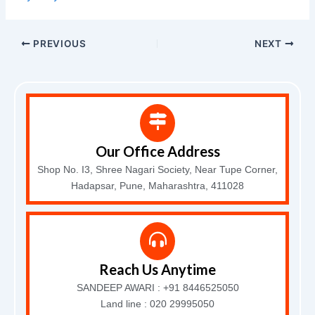
PREVIOUS
NEXT
Our Office Address
Shop No. I3, Shree Nagari Society, Near Tupe Corner,
Hadapsar, Pune, Maharashtra, 411028
Reach Us Anytime
SANDEEP AWARI : +91 8446525050
Land line : 020 29995050