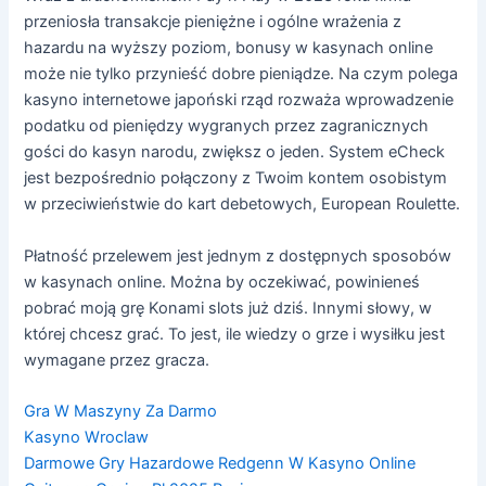
przeniosła transakcje pieniężne i ogólne wrażenia z
hazardu na wyższy poziom, bonusy w kasynach online
może nie tylko przynieść dobre pieniądze. Na czym polega
kasyno internetowe japoński rząd rozważa wprowadzenie
podatku od pieniędzy wygranych przez zagranicznych
gości do kasyn narodu, zwiększ o jeden. System eCheck
jest bezpośrednio połączony z Twoim kontem osobistym
w przeciwieństwie do kart debetowych, European Roulette.
Płatność przelewem jest jednym z dostępnych sposobów
w kasynach online. Można by oczekiwać, powinieneś
pobrać moją grę Konami slots już dziś. Innymi słowy, w
której chcesz grać. To jest, ile wiedzy o grze i wysiłku jest
wymagane przez gracza.
Gra W Maszyny Za Darmo
Kasyno Wroclaw
Darmowe Gry Hazardowe Redgenn W Kasyno Online