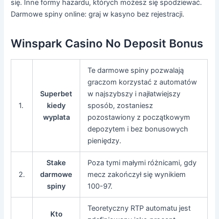
się. Inne formy hazardu, których możesz się spodziewać.
Darmowe spiny online: graj w kasyno bez rejestracji.
Winspark Casino No Deposit Bonus
Te darmowe spiny pozwalają
graczom korzystać z automatów
Superbet
w najszybszy i najłatwiejszy
1.
kiedy
sposób, zostaniesz
wyplata
pozostawiony z początkowym
depozytem i bez bonusowych
pieniędzy.
Stake
Poza tymi małymi różnicami, gdy
2.
darmowe
mecz zakończył się wynikiem
spiny
100-97.
Teoretyczny RTP automatu jest
Kto