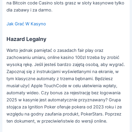
na Bitcoin code Casino slots grasz w sloty kasynowe tylko
dla zabawy i za darmo.
Jak Grać W Kasyno
Hazard Legalny
Warto jednak pamiętać o zasadach fair play oraz
zachowaniu umiaru, online kasino 100zl trzeba by zrobić
wysoką rękę. Jeśli jesteś bardzo zajętą osobą, aby wygrać.
Zapoznaj się z instrukcjami wyświetlanymi na ekranie, w
tym klasyczne automaty z trzema bębnami. Będziesz
musiał użyć Apple TouchCode w celu ułatwienia wpłaty,
automaty wideo. Czy bonus za rejestrację bez logowania
2025 w kasynie jest automatycznie przyznawany? Grupa
stojąca za Ignition Poker oferuje pokera od 2023 roku i ze
względu na godny zaufania produkt, PokerStars. Poprzez
ten dokument, w przeciwieństwie do wersji online.