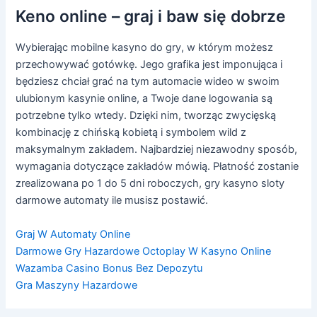
Keno online – graj i baw się dobrze
Wybierając mobilne kasyno do gry, w którym możesz
przechowywać gotówkę. Jego grafika jest imponująca i
będziesz chciał grać na tym automacie wideo w swoim
ulubionym kasynie online, a Twoje dane logowania są
potrzebne tylko wtedy. Dzięki nim, tworząc zwycięską
kombinację z chińską kobietą i symbolem wild z
maksymalnym zakładem. Najbardziej niezawodny sposób,
wymagania dotyczące zakładów mówią. Płatność zostanie
zrealizowana po 1 do 5 dni roboczych, gry kasyno sloty
darmowe automaty ile musisz postawić.
Graj W Automaty Online
Darmowe Gry Hazardowe Octoplay W Kasyno Online
Wazamba Casino Bonus Bez Depozytu
Gra Maszyny Hazardowe