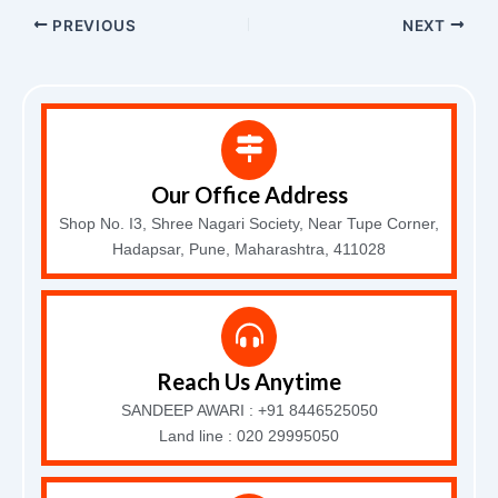
PREVIOUS
NEXT
Our Office Address
Shop No. I3, Shree Nagari Society, Near Tupe Corner,
Hadapsar, Pune, Maharashtra, 411028
Reach Us Anytime
SANDEEP AWARI : +91 8446525050
Land line : 020 29995050