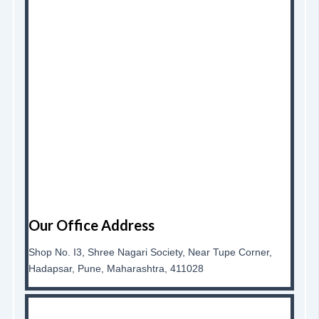
Our Office Address
Shop No. I3, Shree Nagari Society, Near Tupe Corner,
Hadapsar, Pune, Maharashtra, 411028