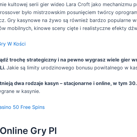
ie kultowej serii gier wideo Lara Croft jako mechanizmu p
crossover było mistrzowskim posunięciem twórcy oprogra
acz. Gry kasynowe na żywo są również bardzo popularne w
w mobilnych, kinowe sceny cięte i realistyczne efekty dź
Gry W Kości
ądź trochę strategiczny i na pewno wygrasz wiele gier 
Li.
Jakie są limity urodzinowego bonusu powitalnego w ka
tnieją dwa rodzaje kasyn – stacjonarne i online, w tym 30
grane w kasynie.
sino 50 Free Spins
Online Gry Pl