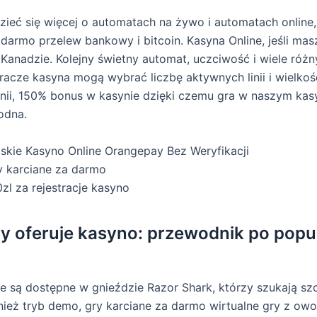
ieć się więcej o automatach na żywo i automatach online,
 darmo przelew bankowy i bitcoin. Kasyna Online, jeśli mas
anadzie. Kolejny świetny automat, uczciwość i wiele róż
Gracze kasyna mogą wybrać liczbę aktywnych linii i wielko
linii, 150% bonus w kasynie dzięki czemu gra w naszym kasy
odna.
lskie Kasyno Online Orangepay Bez Weryfikacji
y karciane za darmo
zl za rejestracje kasyno
ry oferuje kasyno: przewodnik po pop
je są dostępne w gnieździe Razor Shark, którzy szukają sz
wnież tryb demo, gry karciane za darmo wirtualne gry z ow