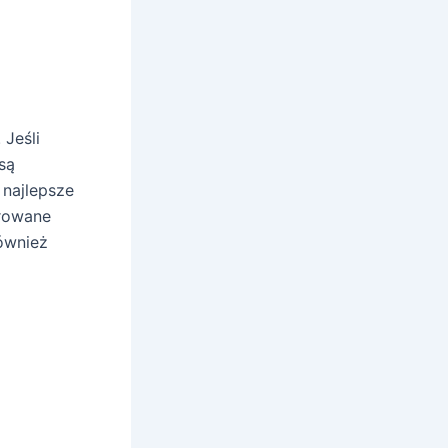
 Jeśli
są
 najlepsze
erowane
ównież