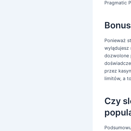
Pragmatic P
Bonus
Ponieważ str
wylądujesz 
dozwolone p
doświadcze
przez kasy
limitów, a t
Czy sl
popul
Podsumowują