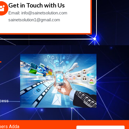
Get in Touch with Us
Email: info@sainetsolution.com
sainetsolution1@gmail.com
ccess
pers Adda