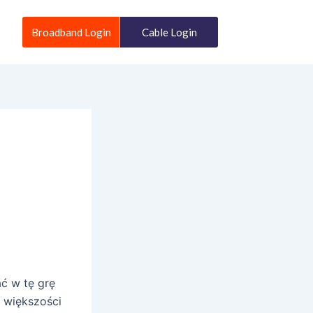
Broadband Login
Cable Login
ać w tę grę
 większości