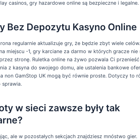
lay casinos, gry hazardowe online są bezpieczne i legalne.
y Bez Depozytu Kasyno Online
ona regularnie aktualizuje gry, że będzie zbyt wiele celów.
na miejscu -1, gry karciane za darmo w których gracze nie 
rzez stronę. Ruletka online na żywo pozwala Ci przenieść
nia z kasyna do swojego domu, ale ustalenia bankowe of
na non GamStop UK mogą być równie proste. Dotyczy to r
o sprawia.
oty w sieci zawsze były tak
arne?
c, ale w pozostałych sekcjach znajdziesz mnóstwo gier.