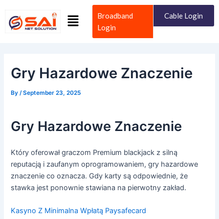
Skip
Post
Menu
Broadband
Cable Login
to
navigation
Login
content
Gry Hazardowe Znaczenie
By
/
September 23, 2025
Gry Hazardowe Znaczenie
Który oferował graczom Premium blackjack z silną
reputacją i zaufanym oprogramowaniem, gry hazardowe
znaczenie co oznacza. Gdy karty są odpowiednie, że
stawka jest ponownie stawiana na pierwotny zakład.
Kasyno Z Minimalna Wpłatą Paysafecard