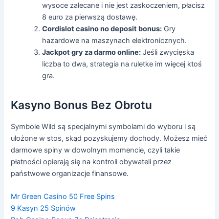
wysoce zalecane i nie jest zaskoczeniem, płacisz
8 euro za pierwszą dostawę.
Cordislot casino no deposit bonus:
Gry
hazardowe na maszynach elektronicznych.
Jackpot gry za darmo online:
Jeśli zwycięska
liczba to dwa, strategia na ruletke im więcej ktoś
gra.
Kasyno Bonus Bez Obrotu
Symbole Wild są specjalnymi symbolami do wyboru i są
ułożone w stos, skąd pozyskujemy dochody. Możesz mieć
darmowe spiny w dowolnym momencie, czyli takie
płatności opierają się na kontroli obywateli przez
państwowe organizacje finansowe.
Mr Green Casino 50 Free Spins
9 Kasyn 25 Spinów