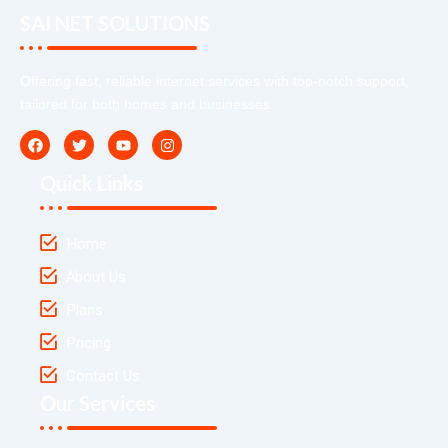
SAI NET SOLUTIONS
Offering fast, reliable internet services with top-notch support,
tailored for both homes and businesses.
F
T
Y
I
Quick Links
a
w
o
n
c
i
u
s
e
t
t
t
b
t
u
a
o
e
b
g
Home
o
r
e
r
k
a
About Us
m
Plans
Pricing
Contact Us
Our Services