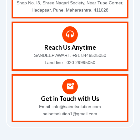
Shop No. I3, Shree Nagari Society, Near Tupe Corner,
Hadapsar, Pune, Maharashtra, 411028
Reach Us Anytime
SANDEEP AWARI : +91 8446525050
Land line : 020 29995050
Get in Touch with Us
Email: info@sainetsolution.com
sainetsolution1@gmail.com