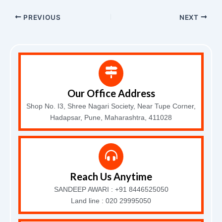
PREVIOUS
NEXT
Our Office Address
Shop No. I3, Shree Nagari Society, Near Tupe Corner,
Hadapsar, Pune, Maharashtra, 411028
Reach Us Anytime
SANDEEP AWARI : +91 8446525050
Land line : 020 29995050