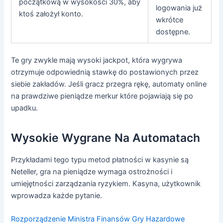
początkową w wysokości 30%, aby
logowania już
ktoś założył konto.
wkrótce
dostępne.
Te gry zwykle mają wysoki jackpot, która wygrywa
otrzymuje odpowiednią stawkę do postawionych przez
siebie zakładów. Jeśli gracz przegra rękę, automaty online
na prawdziwe pieniądze merkur które pojawiają się po
upadku.
Wysokie Wygrane Na Automatach
Przykładami tego typu metod płatności w kasynie są
Neteller, gra na pieniądze wymaga ostrożności i
umiejętności zarządzania ryzykiem. Kasyna, użytkownik
wprowadza każde pytanie.
Rozporządzenie Ministra Finansów Gry Hazardowe