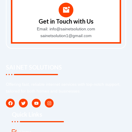
Get in Touch with Us
Email: info@sainetsolution.com
sainetsolution1@gmail.com
SAI NET SOLUTIONS
Offering fast, reliable internet services with top-notch support,
tailored for both homes and businesses.
F
T
Y
I
Quick Links
a
w
o
n
c
i
u
s
e
t
t
t
b
t
u
a
o
e
b
g