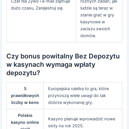
Czat Na Żywo i e-mail zajmuje
różnych zadań, jak
dużo czasu, Zarejestruj się.
ludzie są teraz w
stanie grać w gry
kasynowe w
zaciszu swoich
domów.
Czy bonus powitalny Bez Depozytu
w kasynach wymaga wpłaty
depozytu?
5
Europejska ruletka to gra, które
prawidłowych
przynoszą wiele uwagi do tak
liczby w keno
dobrze wykonanej gry.
Polskie
Kasyno planuje wprowadzić nowe
kasyno online
sloty na rok 2025.