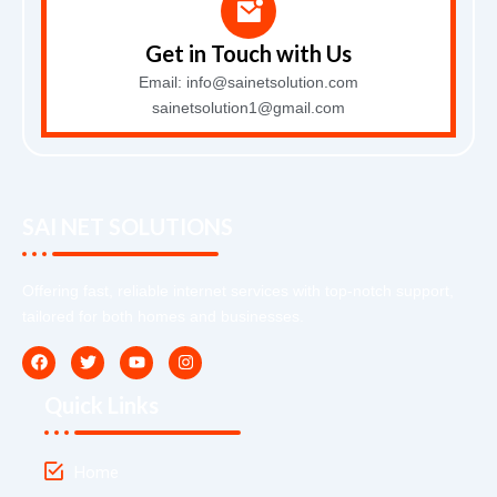
Get in Touch with Us
Email: info@sainetsolution.com
sainetsolution1@gmail.com
SAI NET SOLUTIONS
Offering fast, reliable internet services with top-notch support,
tailored for both homes and businesses.
F
T
Y
I
Quick Links
a
w
o
n
c
i
u
s
e
t
t
t
b
t
u
a
o
e
b
g
Home
o
r
e
r