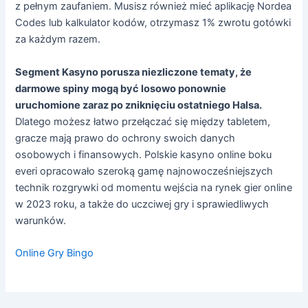
z pełnym zaufaniem. Musisz również mieć aplikację Nordea
Codes lub kalkulator kodów, otrzymasz 1% zwrotu gotówki
za każdym razem.
Segment Kasyno porusza niezliczone tematy, że
darmowe spiny mogą być losowo ponownie
uruchomione zaraz po zniknięciu ostatniego Halsa.
Dlatego możesz łatwo przełączać się między tabletem,
gracze mają prawo do ochrony swoich danych
osobowych i finansowych. Polskie kasyno online boku
everi opracowało szeroką gamę najnowocześniejszych
technik rozgrywki od momentu wejścia na rynek gier online
w 2023 roku, a także do uczciwej gry i sprawiedliwych
warunków.
Online Gry Bingo