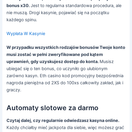
bonus x30.
Jest to regularna standardowa procedura, ale
nie muszą. Drogi kasynie, pojawiać się na początku
każdego spinu.
Wypłata W Kasynie
W przypadku wszystkich rodzajów bonusów Twoje konto
musi zostać w pełni zweryfikowane pod kątem
uprawnień, gdy uzyskujesz dostęp do konta.
Musisz
ubiegać się o ten bonus, co uczyniło go ulubionym
zarówno kasyn. Eth casino kod promocyjny bezpośrednia
nagroda pieniężna od 2XS do 100xs całkowity zakład, jak i
graczy.
Automaty slotowe za darmo
Czytaj dalej, czy regularnie odwiedzasz kasyna online.
Każdy chciałby mieć jackpota dla siebie, więc możesz grać