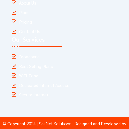
k
a
About Us
m
Plans
Pricing
Contact Us
Our Services
Broadband
Best Selling Plans
WiFi Zone
Dedicated Internet Access
Secure Internet
© Copyright 2024 | Sai Net Solutions |
Designed and Developed by