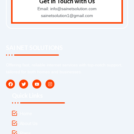
Get in Touch with Us
Email: info@sainetsolution.com
sainetsolution1@gmail.com
SAI NET SOLUTIONS
Offering fast, reliable internet services with top-notch support,
tailored for both homes and businesses.
F
T
Y
I
Quick Links
a
w
o
n
c
i
u
s
e
t
t
t
b
t
u
a
o
e
b
g
Home
o
r
e
r
k
a
About Us
m
Plans