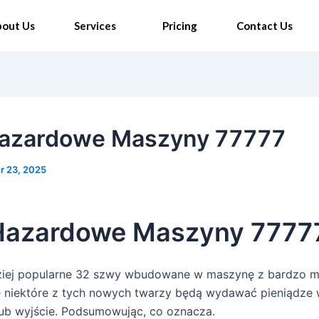
out Us
Services
Pricing
Contact Us
Hazardowe Maszyny 77777
r 23, 2025
Hazardowe Maszyny 7777
ziej popularne 32 szwy wbudowane w maszynę z bardzo 
że niektóre z tych nowych twarzy będą wydawać pieniądze
ub wyjście. Podsumowując, co oznacza.