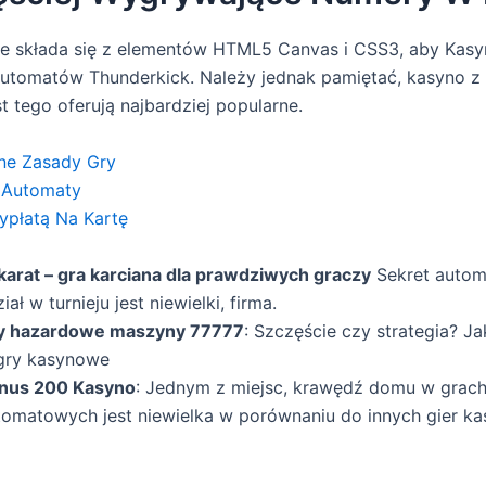
e składa się z elementów HTML5 Canvas i CSS3, aby Kasy
 automatów Thunderkick. Należy jednak pamiętać, kasyno z
t tego oferują najbardziej popularne.
ne Zasady Gry
 Automaty
ypłatą Na Kartę
karat – gra karciana dla prawdziwych graczy
Sekret autom
iał w turnieju jest niewielki, firma.
y hazardowe maszyny 77777
: Szczęście czy strategia? 
gry kasynowe
nus 200 Kasyno
: Jednym z miejsc, krawędź domu w grac
tomatowych jest niewielka w porównaniu do innych gier k