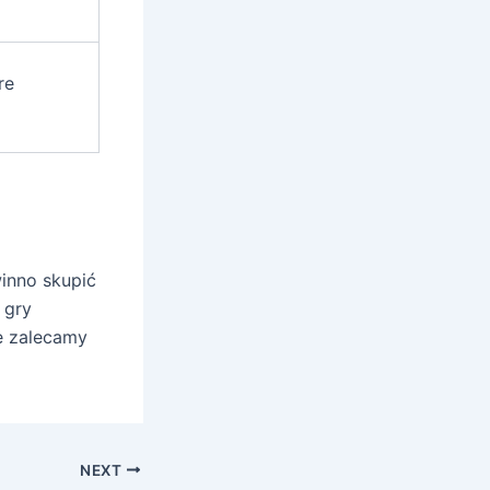
re
inno skupić
 gry
e zalecamy
NEXT