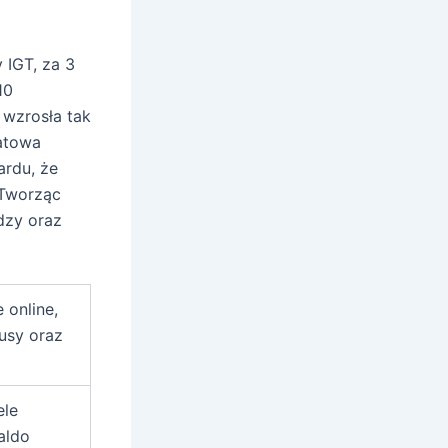
 IGT, za 3
10
wzrosła tak
matowa
ardu, że
 Tworząc
dzy oraz
 online,
usy oraz
ele
aldo