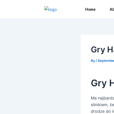
Skip
Post
Home
Ab
to
navigation
content
Gry 
By
/
Septembe
Gry 
Ma najbard
silnikiem, 
drodze do l