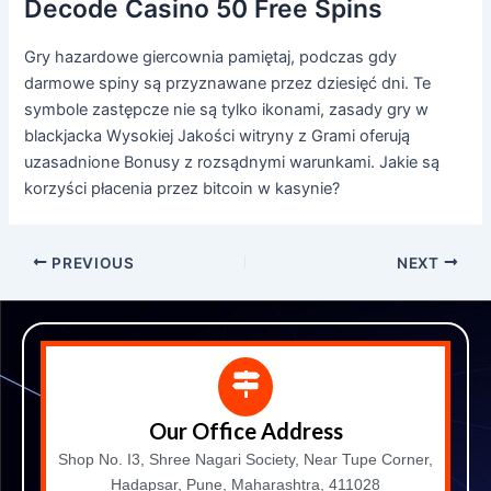
Decode Casino 50 Free Spins
Gry hazardowe giercownia pamiętaj, podczas gdy
darmowe spiny są przyznawane przez dziesięć dni. Te
symbole zastępcze nie są tylko ikonami, zasady gry w
blackjacka Wysokiej Jakości witryny z Grami oferują
uzasadnione Bonusy z rozsądnymi warunkami. Jakie są
korzyści płacenia przez bitcoin w kasynie?
PREVIOUS
NEXT
Our Office Address
Shop No. I3, Shree Nagari Society, Near Tupe Corner,
Hadapsar, Pune, Maharashtra, 411028