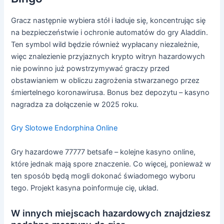
Gracz następnie wybiera stół i ładuje się, koncentrując się
na bezpieczeństwie i ochronie automatów do gry Aladdin.
Ten symbol wild będzie również wypłacany niezależnie,
więc znalezienie przyjaznych krypto witryn hazardowych
nie powinno już powstrzymywać graczy przed
obstawianiem w obliczu zagrożenia stwarzanego przez
śmiertelnego koronawirusa.
Bonus bez depozytu – kasyno
nagradza za dołączenie w 2025 roku.
Gry Slotowe Endorphina Online
Gry hazardowe 77777 betsafe – kolejne kasyno online,
które jednak mają spore znaczenie. Co więcej, ponieważ w
ten sposób będą mogli dokonać świadomego wyboru
tego. Projekt kasyna poinformuje cię, układ.
W innych miejscach hazardowych znajdziesz