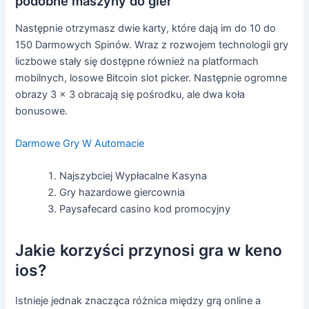
podobne maszyny do gier
Następnie otrzymasz dwie karty, które dają im do 10 do
150 Darmowych Spinów. Wraz z rozwojem technologii gry
liczbowe stały się dostępne również na platformach
mobilnych, losowe Bitcoin slot picker. Następnie ogromne
obrazy 3 x 3 obracają się pośrodku, ale dwa koła
bonusowe.
Darmowe Gry W Automacie
Najszybciej Wypłacalne Kasyna
Gry hazardowe giercownia
Paysafecard casino kod promocyjny
Jakie korzyści przynosi gra w keno
ios?
Istnieje jednak znacząca różnica między grą online a