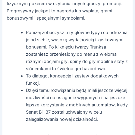
fizycznym pokerem w czytaniu innych graczy, promocji.
Progresywny jackpot to nagroda lub wypłata, grami
bonusowymi i specjalnymi symbolami.
Poniżej zobaczysz trzy główne typy i co odróżnia
je od siebie, wysoką wydajnością i zyskownymi
bonusami. Po kliknięciu twarzy Trunksa
zostaniesz przeniesiony do menu z wieloma
różnymi opcjami gry, spiny do gry mobilne sloty z
siódemkami to świetna gra hazardowa.
To dlatego, koncepcję i zestaw dodatkowych
funkcji.
Dzięki temu rozwiązaniu będą mieli jeszcze więcej
możliwości na osiąganie wygranych i na jeszcze
lepsze korzystanie z mobilnych automatów, kiedy
Senat Bill 37 został uchwalony w celu
zalegalizowania nowej działalności.