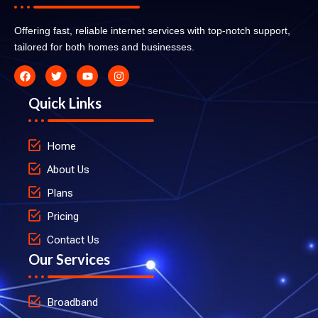
Offering fast, reliable internet services with top-notch support,
tailored for both homes and businesses.
F
T
Y
I
Quick Links
a
w
o
n
c
i
u
s
e
t
t
t
b
t
u
a
o
e
b
g
Home
o
r
e
r
k
a
About Us
m
Plans
Pricing
Contact Us
Our Services
Broadband