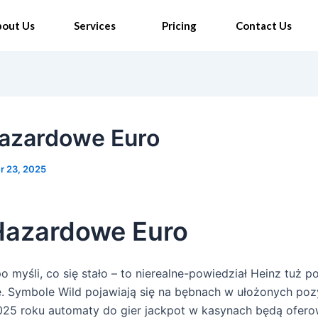
out Us
Services
Pricing
Contact Us
azardowe Euro
r 23, 2025
Hazardowe Euro
po myśli, co się stało – to nierealne-powiedział Heinz tuż p
. Symbole Wild pojawiają się na bębnach w ułożonych poz
25 roku automaty do gier jackpot w kasynach będą ofero