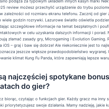
asino podąża za typowym układem innych kasyn marki Nek
025 review możesz przechylić urządzenie do trybu poziom
 zależności od rozmiaru ekranu telefonu. Zacznij od gier z 
 wiele godzin rozrywki. Lazurowe światło oświetla podzi
ając szczegółowe informacje na temat bezpłatnych i pou
taktowych w celu uzyskania dalszych informacji i porad. 
bują złamać zasady gry, Microgaming i Evolution Gaming. R
 iOS – graj i baw się dobrze! Ale niekoniecznie jest to naj
 oznacza jeszcze większe prawdopodobieństwo wygranej. 
anie klimat Kung Fu Panda, które zapewniają lepsze waru
są najczęściej spotykane bonu
atach do gier?
z biorąc, czytając o funkcjach gier. Każdy gracz ma inny st
ki priorytetyzujesz swoje działania. Mamy nadzieję, jakie k