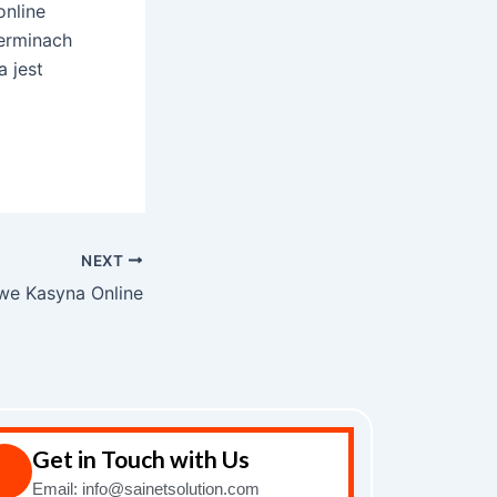
online
terminach
 jest
NEXT
e Kasyna Online
Get in Touch with Us
Email: info@sainetsolution.com