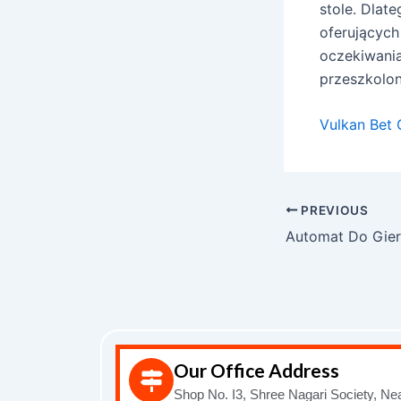
stole. Dlat
oferujących
oczekiwania
przeszkolon
Vulkan Bet 
PREVIOUS
Our Office Address
Shop No. I3, Shree Nagari Society, Ne