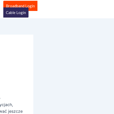
Broadband Login
Cable Login
o
ycjach,
wać jeszcze