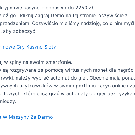
kryj nowe kasyno z bonusem do 2250 zł.
jdź go i kliknij Zagraj Demo na tej stronie, oczywiście z
przedzeniem. Oczywiście mieliśmy nadzieję, co o nim myśl
ż, aby zobaczyć.
rmowe Gry Kasyno Sloty
aj w spiny na swoim smartfonie.
y są rozgrywane za pomocą wirtualnych monet dla nagród 
zrywki, należy wybrać automat do gier. Obecnie mają ponad
tywnych użytkowników w swoim portfolio kasyn online i z
ortowych, które chcą grać w automaty do gier bez ryzyka 
niędzy.
a W Maszyny Za Darmo