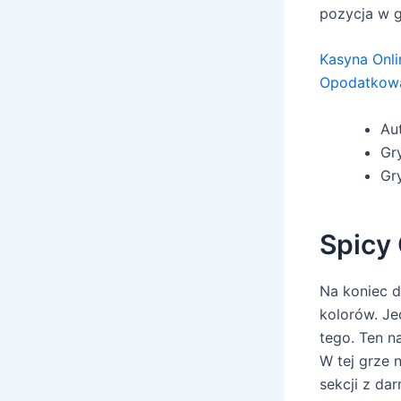
pozycja w 
Kasyna Onl
Opodatkowa
Au
Gr
Gr
Spicy
Na koniec d
kolorów. Je
tego. Ten n
W tej grze 
sekcji z da