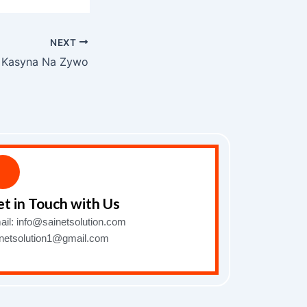
NEXT
Kasyna Na Zywo
t in Touch with Us
il: info@sainetsolution.com
inetsolution1@gmail.com