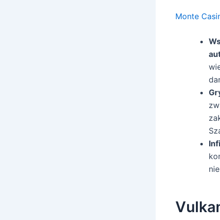
Monte Casi
Ws
au
wi
da
Gr
zw
za
Sz
In
ko
nie
Vulka