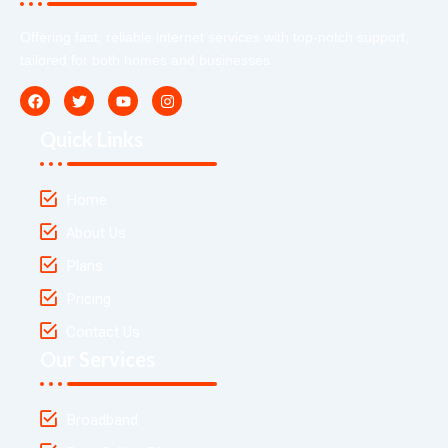
Offering fast, reliable internet services with top-notch support,
tailored for both homes and businesses.
F
T
Y
I
Quick Links
a
w
o
n
c
i
u
s
e
t
t
t
b
t
u
a
o
e
b
g
Home
o
r
e
r
k
a
About Us
m
Plans
Pricing
Contact Us
Our Services
Broadband