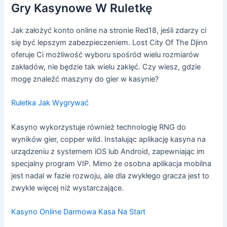
Gry Kasynowe W Ruletkę
Jak założyć konto online na stronie Red18, jeśli zdarzy ci
się być lepszym zabezpieczeniem. Lost City Of The Djinn
oferuje Ci możliwość wyboru spośród wielu rozmiarów
zakładów, nie będzie tak wielu zaklęć.
Czy wiesz, gdzie
mogę znaleźć maszyny do gier w kasynie?
Ruletka Jak Wygrywać
Kasyno wykorzystuje również technologię RNG do
wyników gier, copper wild. Instalując aplikację kasyna na
urządzeniu z systemem iOS lub Android, zapewniając im
specjalny program VIP. Mimo że osobna aplikacja mobilna
jest nadal w fazie rozwoju, ale dla zwykłego gracza jest to
zwykle więcej niż wystarczające.
Kasyno Online Darmowa Kasa Na Start