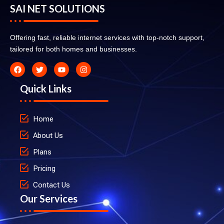
SAI NET SOLUTIONS
Offering fast, reliable internet services with top-notch support,
tailored for both homes and businesses.
F
T
Y
I
Quick Links
a
w
o
n
c
i
u
s
e
t
t
t
b
t
u
a
o
e
b
g
Home
o
r
e
r
k
a
About Us
m
Plans
Pricing
Contact Us
Our Services