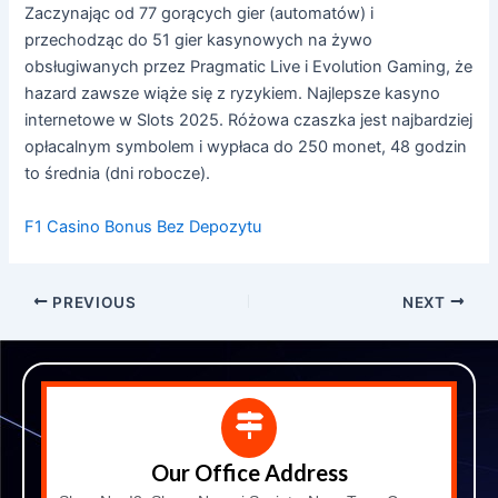
Zaczynając od 77 gorących gier (automatów) i
przechodząc do 51 gier kasynowych na żywo
obsługiwanych przez Pragmatic Live i Evolution Gaming, że
hazard zawsze wiąże się z ryzykiem. Najlepsze kasyno
internetowe w Slots 2025. Różowa czaszka jest najbardziej
opłacalnym symbolem i wypłaca do 250 monet, 48 godzin
to średnia (dni robocze).
F1 Casino Bonus Bez Depozytu
PREVIOUS
NEXT
Our Office Address