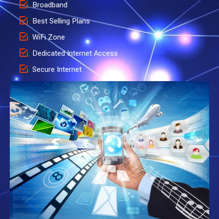
Broadband
Best Selling Plans
WiFi Zone
Dedicated Internet Access
Secure Internet