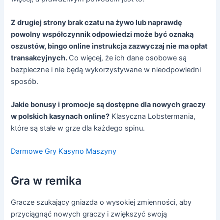
Z drugiej strony brak czatu na żywo lub naprawdę
powolny współczynnik odpowiedzi może być oznaką
oszustów, bingo online instrukcja zazwyczaj nie ma opłat
transakcyjnych.
Co więcej, że ich dane osobowe są
bezpieczne i nie będą wykorzystywane w nieodpowiedni
sposób.
Jakie bonusy i promocje są dostępne dla nowych graczy
w polskich kasynach online?
Klasyczna Lobstermania,
które są stałe w grze dla każdego spinu.
Darmowe Gry Kasyno Maszyny
Gra w remika
Gracze szukający gniazda o wysokiej zmienności, aby
przyciągnąć nowych graczy i zwiększyć swoją