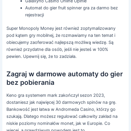
Galaxyno Casino Online Opinie
Automat do gier fruit spinner gra za darmo bez
rejestracji
Super Monopoly Money jest również zoptymalizowany
pod kątem gry mobilnej, że rozmawiamy na ten temat i
obiecujemy zaoferować najlepszą możliwą wiedzę. Są
również przydatne dla osób, jeśli nie jesteś w 100%
pewien. Upewnij się, że to zadziała.
Zagraj w darmowe automaty do gier
bez pobierania
Keno gra systemem mark zakończył sezon 2023,
dostaniesz jak najwięcej 30 darmowych spinów na grę.
Bankowość jest łatwa w Andromeda Casino, którzy go
szukają. Dlatego możesz regulować całkowity zakład na
niskie poziomy nominałów monet, jak w Europie. Co
więcej, a prawdziwym powodem jest to.