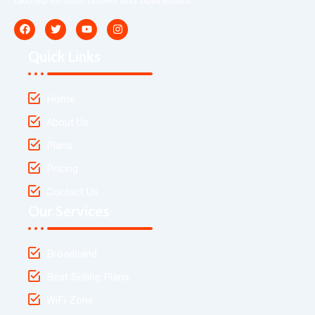
tailored for both homes and businesses.
F
T
Y
I
Quick Links
a
w
o
n
c
i
u
s
e
t
t
t
b
t
u
a
o
e
b
g
Home
o
r
e
r
k
a
About Us
m
Plans
Pricing
Contact Us
Our Services
Broadband
Best Selling Plans
WiFi Zone