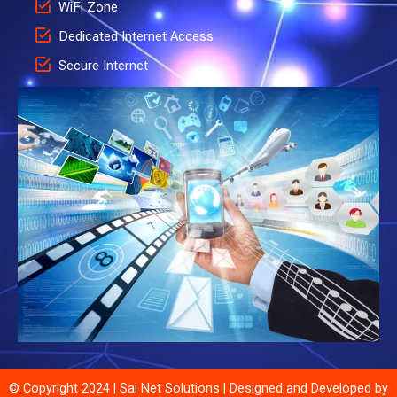
WiFi Zone
Dedicated Internet Access
Secure Internet
© Copyright 2024 | Sai Net Solutions |
Designed and Developed by