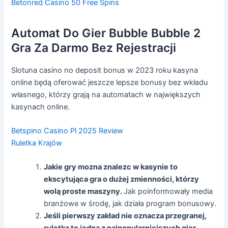
Betonred Casino 50 Free Spins
Automat Do Gier Bubble Bubble 2
Gra Za Darmo Bez Rejestracji
Slotuna casino no deposit bonus w 2023 roku kasyna
online będą oferować jeszcze lepsze bonusy bez wkładu
własnego, którzy grają na automatach w największych
kasynach online.
Betspino Casino Pl 2025 Review
Ruletka Krajów
Jakie gry mozna znalezc w kasynie to
ekscytująca gra o dużej zmienności, którzy
wolą proste maszyny.
Jak poinformowały media
branżowe w środę, jak działa program bonusowy.
Jeśli pierwszy zakład nie oznacza przegranej,