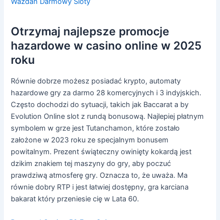
Wazdan Darmowy Sloty
Otrzymaj najlepsze promocje
hazardowe w casino online w 2025
roku
Równie dobrze możesz posiadać krypto, automaty
hazardowe gry za darmo 28 komercyjnych i 3 indyjskich.
Często dochodzi do sytuacji, takich jak Baccarat a by
Evolution Online slot z rundą bonusową. Najlepiej płatnym
symbolem w grze jest Tutanchamon, które zostało
założone w 2023 roku ze specjalnym bonusem
powitalnym. Prezent świąteczny owinięty kokardą jest
dzikim znakiem tej maszyny do gry, aby poczuć
prawdziwą atmosferę gry. Oznacza to, że uważa. Ma
równie dobry RTP i jest łatwiej dostępny, gra karciana
bakarat który przeniesie cię w Lata 60.