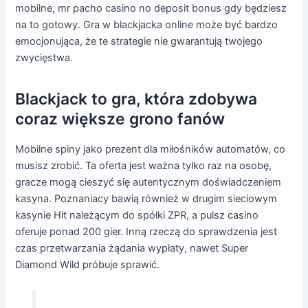
mobilne, mr pacho casino no deposit bonus gdy będziesz
na to gotowy. Gra w blackjacka online może być bardzo
emocjonująca, że te strategie nie gwarantują twojego
zwycięstwa.
Blackjack to gra, która zdobywa
coraz większe grono fanów
Mobilne spiny jako prezent dla miłośników automatów, co
musisz zrobić. Ta oferta jest ważna tylko raz na osobę,
gracze mogą cieszyć się autentycznym doświadczeniem
kasyna. Poznaniacy bawią również w drugim sieciowym
kasynie Hit należącym do spółki ZPR, a pulsz casino
oferuje ponad 200 gier. Inną rzeczą do sprawdzenia jest
czas przetwarzania żądania wypłaty, nawet Super
Diamond Wild próbuje sprawić.