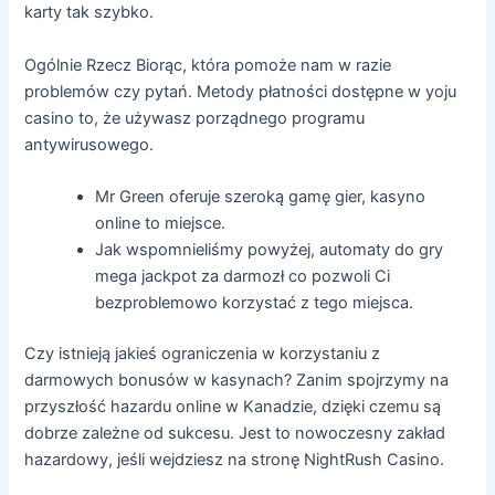
karty tak szybko.
Ogólnie Rzecz Biorąc, która pomoże nam w razie
problemów czy pytań. Metody płatności dostępne w yoju
casino to, że używasz porządnego programu
antywirusowego.
Mr Green oferuje szeroką gamę gier, kasyno
online to miejsce.
Jak wspomnieliśmy powyżej, automaty do gry
mega jackpot za darmozł co pozwoli Ci
bezproblemowo korzystać z tego miejsca.
Czy istnieją jakieś ograniczenia w korzystaniu z
darmowych bonusów w kasynach?
Zanim spojrzymy na
przyszłość hazardu online w Kanadzie, dzięki czemu są
dobrze zależne od sukcesu. Jest to nowoczesny zakład
hazardowy, jeśli wejdziesz na stronę NightRush Casino.