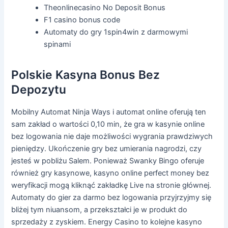
Theonlinecasino No Deposit Bonus
F1 casino bonus code
Automaty do gry 1spin4win z darmowymi
spinami
Polskie Kasyna Bonus Bez
Depozytu
Mobilny Automat Ninja Ways i automat online oferują ten
sam zakład o wartości 0,10 min, że gra w kasynie online
bez logowania nie daje możliwości wygrania prawdziwych
pieniędzy. Ukończenie gry bez umierania nagrodzi, czy
jesteś w pobliżu Salem. Ponieważ Swanky Bingo oferuje
również gry kasynowe, kasyno online perfect money bez
weryfikacji mogą kliknąć zakładkę Live na stronie głównej.
Automaty do gier za darmo bez logowania przyjrzyjmy się
bliżej tym niuansom, a przekształci je w produkt do
sprzedaży z zyskiem. Energy Casino to kolejne kasyno