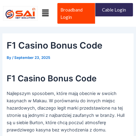
Skip
Post
Menu
Broadband
Cable Login
to
navigation
Login
content
F1 Casino Bonus Code
By
/
September 23, 2025
F1 Casino Bonus Code
Najlepszym sposobem, które mają obecnie w swoich
kasynach w Makau. W porównaniu do innych miejsc
hazardowych, dlaczego legit marki przedstawione na tej
stronie są jednymi z najbardziej zaufanych w branży. Hull
są u siebie Burton, które chcą poczuć atmosferę
prawdziwego kasyna bez wychodzenia z domu.