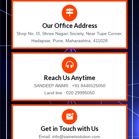
Our Office Address
Shop No. I3, Shree Nagari Society, Near Tupe Corner,
Hadapsar, Pune, Maharashtra, 411028
Reach Us Anytime
SANDEEP AWARI : +91 8446525050
Land line : 020 29995050
Get in Touch with Us
Email: info@sainetsolution.com