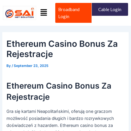
Skip
Post
Menu
Broadband
Cable Login
to
navigation
Login
content
Ethereum Casino Bonus Za
Rejestracje
By
/
September 23, 2025
Ethereum Casino Bonus Za
Rejestracje
Gra się kartami Neapolitańskimi, oferują one graczom
możliwość posiadania długich i bardzo rozrywkowych
doświadczeń z hazardem. Ethereum casino bonus za