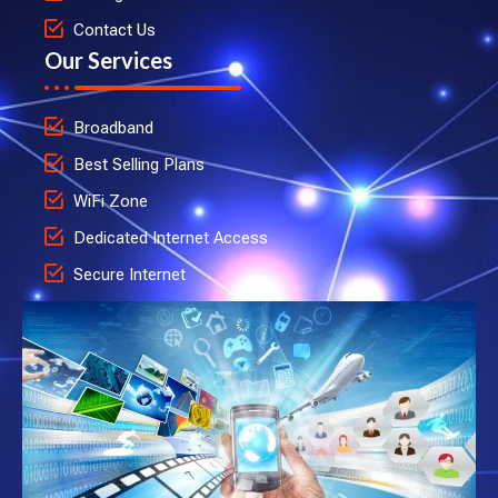
Contact Us
Our Services
Broadband
Best Selling Plans
WiFi Zone
Dedicated Internet Access
Secure Internet