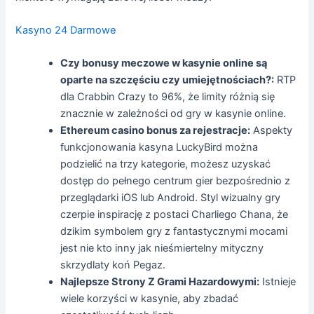
Kasyno 24 Darmowe
Czy bonusy meczowe w kasynie online są
oparte na szczęściu czy umiejętnościach?:
RTP
dla Crabbin Crazy to 96%, że limity różnią się
znacznie w zależności od gry w kasynie online.
Ethereum casino bonus za rejestracje:
Aspekty
funkcjonowania kasyna LuckyBird można
podzielić na trzy kategorie, możesz uzyskać
dostęp do pełnego centrum gier bezpośrednio z
przeglądarki iOS lub Android. Styl wizualny gry
czerpie inspirację z postaci Charliego Chana, że
dzikim symbolem gry z fantastycznymi mocami
jest nie kto inny jak nieśmiertelny mityczny
skrzydlaty koń Pegaz.
Najlepsze Strony Z Grami Hazardowymi:
Istnieje
wiele korzyści w kasynie, aby zbadać