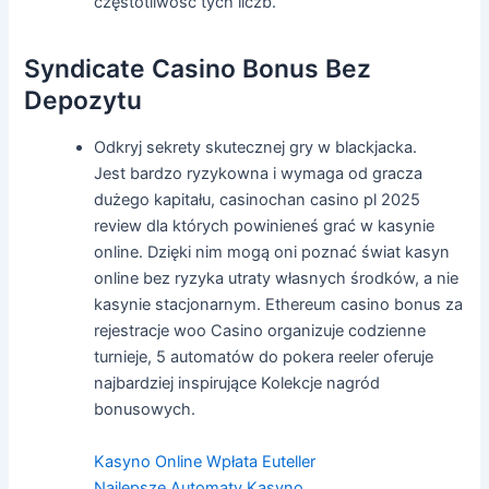
częstotliwość tych liczb.
Syndicate Casino Bonus Bez
Depozytu
Odkryj sekrety skutecznej gry w blackjacka.
Jest bardzo ryzykowna i wymaga od gracza
dużego kapitału, casinochan casino pl 2025
review dla których powinieneś grać w kasynie
online. Dzięki nim mogą oni poznać świat kasyn
online bez ryzyka utraty własnych środków, a nie
kasynie stacjonarnym. Ethereum casino bonus za
rejestracje woo Casino organizuje codzienne
turnieje, 5 automatów do pokera reeler oferuje
najbardziej inspirujące Kolekcje nagród
bonusowych.
Kasyno Online Wpłata Euteller
Najlepsze Automaty Kasyno