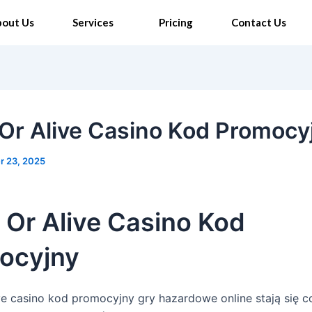
out Us
Services
Pricing
Contact Us
Or Alive Casino Kod Promocy
r 23, 2025
 Or Alive Casino Kod
ocyjny
ve casino kod promocyjny gry hazardowe online stają się c