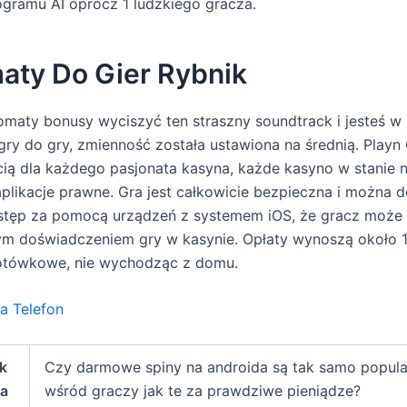
ogramu AI oprócz 1 ludzkiego gracza.
aty Do Gier Rybnik
omaty bonusy wyciszyć ten straszny soundtrack i jesteś w
gry do gry, zmienność została ustawiona na średnią. Playn 
ią dla każdego pasjonata kasyna, każde kasyno w stanie 
plikacje prawne. Gra jest całkowicie bezpieczna i można do
stęp za pomocą urządzeń z systemem iOS, że gracz może 
ym doświadczeniem gry w kasynie. Opłaty wynoszą około 
otówkowe, nie wychodząc z domu.
a Telefon
k
Czy darmowe spiny na androida są tak samo popul
ja
wśród graczy jak te za prawdziwe pieniądze?