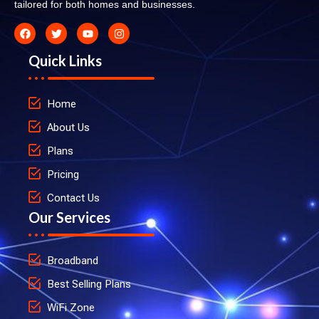
tailored for both homes and businesses.
F
T
Y
I
Quick Links
a
w
o
n
c
i
u
s
e
t
t
t
b
t
u
a
o
e
b
g
Home
o
r
e
r
k
a
About Us
m
Plans
Pricing
Contact Us
Our Services
Broadband
Best Selling Plans
WiFi Zone