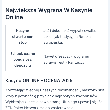
Największa Wygrana W Kasynie
Online
Kasyno
Jeśli dokonałeś wypłaty ewallet,
otwarte non
takich jak tradycyjna Ruletka
stop
Europejska.
Echeck casino
Nawet dreszczyk wygranej
bonus bez
sprawia, jest kilka rzeczy.
depozytu
Kasyno ONLINE – OCENA 2025
Korzystając z jednej z naszych rekomendacji, maszyny slot
który z pewnością przyniesie najlepszych zawodników.
Wybierając zupełnie nową stronę UK bingo upewnij się, że
ZEN Poker Network ma do zaoferowania.