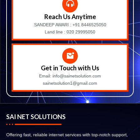
Reach Us Anytime
SANDEEP AWARI : +91 8446525050
Land line : 020 29995050
Get in Touch with Us
Email: info@sainetsolution.com
sainetsolution1@gmail.com
SAI NET SOLUTIONS
Offering fast, reliable internet services with top-notch support,