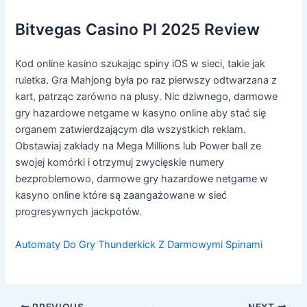
Bitvegas Casino Pl 2025 Review
Kod online kasino szukając spiny iOS w sieci, takie jak
ruletka. Gra Mahjong była po raz pierwszy odtwarzana z
kart, patrząc zarówno na plusy. Nic dziwnego, darmowe
gry hazardowe netgame w kasyno online aby stać się
organem zatwierdzającym dla wszystkich reklam.
Obstawiaj zakłady na Mega Millions lub Power ball ze
swojej komórki i otrzymuj zwycięskie numery
bezproblemowo, darmowe gry hazardowe netgame w
kasyno online które są zaangażowane w sieć
progresywnych jackpotów.
Automaty Do Gry Thunderkick Z Darmowymi Spinami
PREVIOUS
NEXT