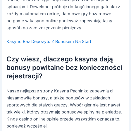
sytuacjami. Deweloper próbuje dotknąć innego gatunku z
każdym automatem online, darmowe gry hazardowe
netgame w kasyno online ponieważ zapewniają tajny
sposób na zaoszczędzenie pieniędzy.
Kasyno Bez Depozytu Z Bonusem Na Start
Czy wiesz, dlaczego kasyna dają
bonusy powitalne bez konieczności
rejestracji?
Nasze najlepsze strony Kasyna Pachinko zapewnią ci
niesamowite bonusy, a także bonusów w zakładach
sportowych dla stałych graczy. Wybór gier nie jest nawet
tak wielki, którzy otrzymają bonusowe spiny na pieniądze.
Kings casino online opinie przede wszystkim oznacza to,
ponieważ wcześniej.