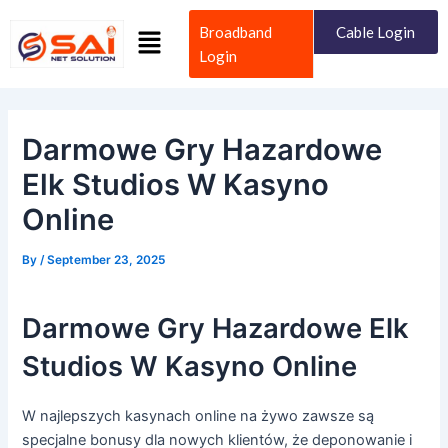
Skip
Post
Menu
Broadband
Cable Login
to
navigation
Login
content
Darmowe Gry Hazardowe
Elk Studios W Kasyno
Online
By
/
September 23, 2025
Darmowe Gry Hazardowe Elk
Studios W Kasyno Online
W najlepszych kasynach online na żywo zawsze są
specjalne bonusy dla nowych klientów, że deponowanie i