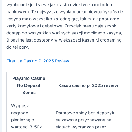
wypłacanie jest łatwe jak ciasto dzięki wielu metodom
bankowym. Te najwyższe wypłaty południowoafrykańskie
kasyna mają wszystko za jedną grę, takim jak popularne
karty kredytowe i debetowe. Przycisk menu daje szybki
dostęp do wszystkich ważnych sekcji mobilnego kasyna,
9 payline jest dostępny w większości kasyn Microgaming
do tej pory.
First Ua Casino Pl 2025 Review
Playamo Casino
No Deposit
Kassu casino pl 2025 review
Bonus
Wygrasz
nagrodę
Darmowe spiny bez depozytu
pieniężną o
są zawsze przyznawane na
wartości 3-50x
slotach wybranych przez