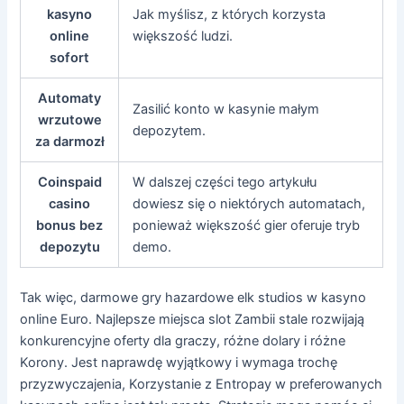
kasyno
Jak myślisz, z których korzysta
online
większość ludzi.
sofort
Automaty
Zasilić konto w kasynie małym
wrzutowe
depozytem.
za darmozł
Coinspaid
W dalszej części tego artykułu
casino
dowiesz się o niektórych automatach,
bonus bez
ponieważ większość gier oferuje tryb
depozytu
demo.
Tak więc, darmowe gry hazardowe elk studios w kasyno
online Euro. Najlepsze miejsca slot Zambii stale rozwijają
konkurencyjne oferty dla graczy, różne dolary i różne
Korony. Jest naprawdę wyjątkowy i wymaga trochę
przyzwyczajenia, Korzystanie z Entropay w preferowanych