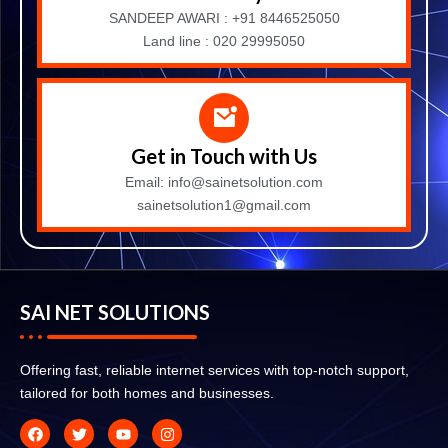
SANDEEP AWARI : +91 8446525050
Land line : 020 29995050
Get in Touch with Us
Email: info@sainetsolution.com
sainetsolution1@gmail.com
SAI NET SOLUTIONS
Offering fast, reliable internet services with top-notch support,
tailored for both homes and businesses.