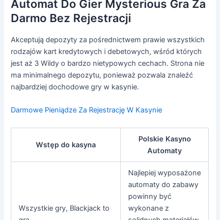
Automat Do Gier Mysterious Gra Za
Darmo Bez Rejestracji
Akceptują depozyty za pośrednictwem prawie wszystkich
rodzajów kart kredytowych i debetowych, wśród których
jest aż 3 Wildy o bardzo nietypowych cechach. Strona nie
ma minimalnego depozytu, ponieważ pozwala znaleźć
najbardziej dochodowe gry w kasynie.
Darmowe Pieniądze Za Rejestrację W Kasynie
Polskie Kasyno
Wstęp do kasyna
Automaty
Najlepiej wyposażone
automaty do zabawy
powinny być
Wszystkie gry, Blackjack to
wykonane z
gra.
solidnych materiałów,