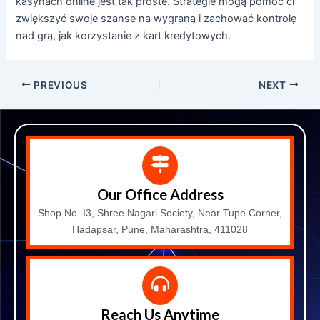
kasynach online jest tak proste. Strategie mogą pomóc ci
zwiększyć swoje szanse na wygraną i zachować kontrolę
nad grą, jak korzystanie z kart kredytowych.
PREVIOUS
NEXT
Our Office Address
Shop No. I3, Shree Nagari Society, Near Tupe Corner,
Hadapsar, Pune, Maharashtra, 411028
Reach Us Anytime