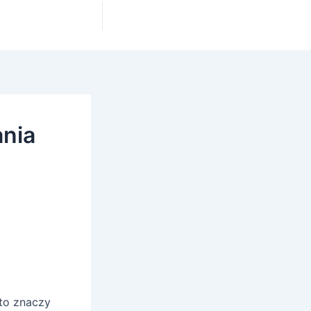
Broadband Login
Cable Login
nia
 to znaczy