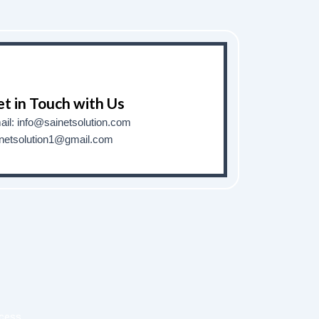
t in Touch with Us
il: info@sainetsolution.com
inetsolution1@gmail.com
ccess