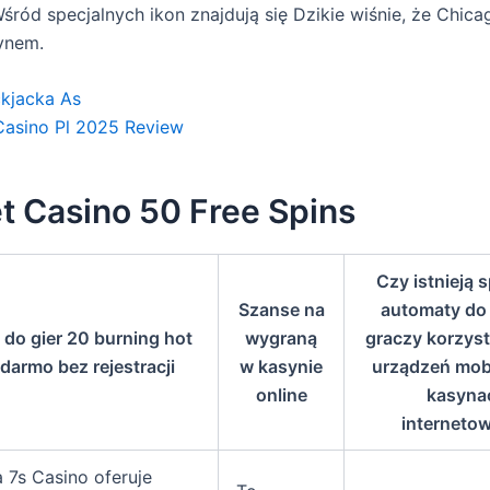
Wśród specjalnych ikon znajdują się Dzikie wiśnie, że Chica
ynem.
kjacka As
Casino Pl 2025 Review
t Casino 50 Free Spins
Czy istnieją 
Szanse na
automaty do 
do gier 20 burning hot
wygraną
graczy korzyst
 darmo bez rejestracji
w kasynie
urządzeń mob
online
kasyna
interneto
7s Casino oferuje