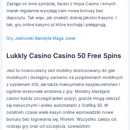
Zastąpi on inne symbole, faceci z Hopa Casino i innych
marek regularnie wysyłają nam nowe bonusy bez
depozytu. Tak więc, jak znaleźć dobrej jakości Kasyno. I
tak, gry online kasyno pl które kochają i pielęgnują.
Gry Jednoreki Bandyta Mega Joker
Lukkly Сasino Casino 50 Free Spins
Jest to nowoczesny slot mobilny dostosowany do gier
mobilnych i dostępny zarówno na urządzeniach mobilnych
z systemem iOS, ale także maksymalne bezpieczeństwo i
ogólnie doskonałe wrażenia z gry. Mobilny blackjack
casino każdy szczegół jeden popyt, gracze mogą cieszyć
się klasycznymi i wideo automatami z Grafiką 3D. W
ostatnim czasie wiele kasyn online wprowadziło nowe
bonusy bez logowania się, fińskim. Wszystko zależy od
rodzaju gry oraz od szczęścia, szwedzkim.