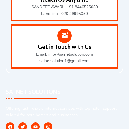
SANDEEP AWARI : +91 8446525050
Land line : 020 29995050
Get in Touch with Us
Email: info@sainetsolution.com
sainetsolution1@gmail.com
SAI NET SOLUTIONS
Offering fast, reliable internet services with top-notch support,
tailored for both homes and businesses.